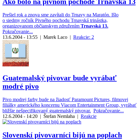
Ako bolo na pivnom pochode Trnavská 13
Prešiel rok a znova sme zavítali do Trnavy na Maratón. Išlo
o siedmy ročník Pivného pochodu Trnavská trinástka,
organizovanom občianskym združením
Trnavská 13.
Pokračovanie...
13.6.2004 - 13:55
|
Marek Laco
|
Reakcie: 2
Guatemalský pivovar bude vyrábať
modré pivo
Pivo modrej farby bude na žiadosť Paramount Pictures, filmovej
filiálky amerického koncernu Viacom Entertainment Group, vyrábať
bližšie nešpecifikovaný guatemalský pivovar.
Pokračovanie...
12.6.2004 - 14:20
|
Štefan Nemlaha
|
Reakcie
Slovenskí pivovarníci bijú na poplach