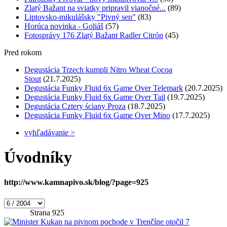
Zlatý Bažant na sviatky pripravil vianočné...
(89)
Liptovsko-mikulášsky "Pivný sen"
(83)
Horúca novinka - Goliáš
(57)
Fotosprávy 176 Zlatý Bažant Radler Citrón
(45)
Pred rokom
Degustácia Trzech kumpli Nitro Wheat Cocoa
Stout
(21.7.2025)
Degustácia Funky Fluid 6x Game Over Telemark
(20.7.2025)
Degustácia Funky Fluid 6x Game Over Tail
(19.7.2025)
Degustácia Cztery ściany Proza
(18.7.2025)
Degustácia Funky Fluid 6x Game Over Mino
(17.7.2025)
vyhľadávanie >
Úvodníky
http://www.kamnapivo.sk/blog/?page=925
Strana 925