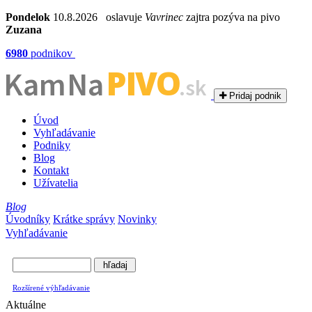
Pondelok
10.8.2026 oslavuje
Vavrinec
zajtra pozýva na pivo
Zuzana
6980
podnikov
PIVO
Kam Na
.sk
Pridaj podnik
Úvod
Vyhľadávanie
Podniky
Blog
Kontakt
Užívatelia
Blog
Úvodníky
Krátke správy
Novinky
Vyhľadávanie
Rozšírené výhľadávanie
Aktuálne