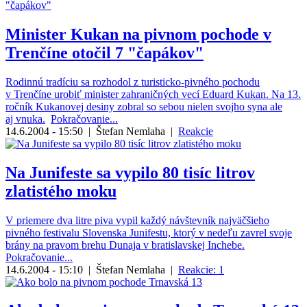
Minister Kukan na pivnom pochode v
Trenčíne otočil 7 "čapákov"
Rodinnú tradíciu sa rozhodol z turisticko-pivného pochodu
v Trenčíne urobiť minister zahraničných vecí Eduard Kukan. Na 13.
ročník Kukanovej desiny zobral so sebou nielen svojho syna ale
aj vnuka.
Pokračovanie...
14.6.2004 - 15:50
|
Štefan Nemlaha
|
Reakcie
Na Junifeste sa vypilo 80 tisíc litrov
zlatistého moku
V priemere dva litre piva vypil každý návštevník najväčšieho
pivného festivalu Slovenska Junifestu, ktorý v nedeľu zavrel svoje
brány na pravom brehu Dunaja v bratislavskej Inchebe.
Pokračovanie...
14.6.2004 - 15:10
|
Štefan Nemlaha
|
Reakcie: 1