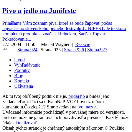
Pivo a jedlo na Junifeste
Prinášame Vám zoznam piva, ktoré sa bude čapovať počas
najväčšieho slovenského pivného festivalu JUNIFEST. Je to skoro
kompletná produkcia značiek Heineken, Šariš a Topvar.
Pokračovanie...
27.5.2004 - 11:50
|
Michal Wagner
|
Reakcie
Strana 924
|
Strana 925
|
Strana 926
|
Strana 927
Úvod
Vyhľadávanie
Podniky
Blog
Kontakt
Užívatelia
Ak tu tvoj obľúbený podnik nie je,
pridaj ho
a budeš jeho
zakladateľom. Páči sa ti KamNaPIVO? Povedz o ňom
kamarátom.Čo zlepšiť? Sme zvedaví na
tvoj názor
.
Uvádzané informácie pochádzajú v prevažnej miere od verejnosti,
preto nemôžeme garantovať ich pravdivosť a presnosť. Každý môže
údaje
aktualizovať
.
Obsah týchto stránok je chránený autorským zákonom © Použitie