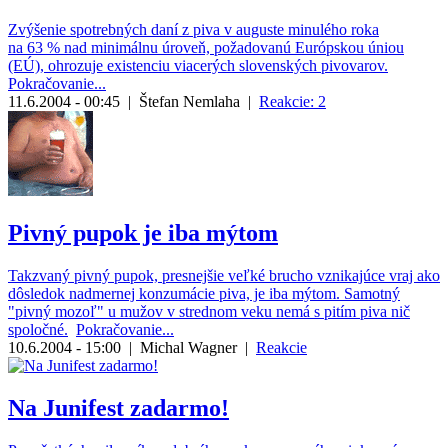
Zvýšenie spotrebných daní z piva v auguste minulého roka
na 63 % nad minimálnu úroveň, požadovanú Európskou úniou
(EÚ), ohrozuje existenciu viacerých slovenských pivovarov.
Pokračovanie...
11.6.2004 - 00:45
|
Štefan Nemlaha
|
Reakcie: 2
Pivný pupok je iba mýtom
Takzvaný pivný pupok, presnejšie veľké brucho vznikajúce vraj ako
dôsledok nadmernej konzumácie piva, je iba mýtom. Samotný
"pivný mozoľ" u mužov v strednom veku nemá s pitím piva nič
spoločné.
Pokračovanie...
10.6.2004 - 15:00
|
Michal Wagner
|
Reakcie
Na Junifest zadarmo!