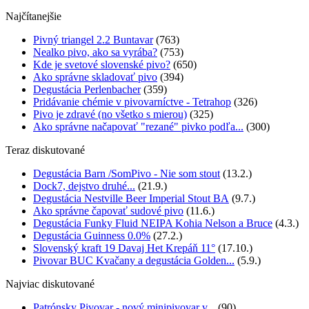
Najčítanejšie
Pivný triangel 2.2 Buntavar
(763)
Nealko pivo, ako sa vyrába?
(753)
Kde je svetové slovenské pivo?
(650)
Ako správne skladovať pivo
(394)
Degustácia Perlenbacher
(359)
Pridávanie chémie v pivovarníctve - Tetrahop
(326)
Pivo je zdravé (no všetko s mierou)
(325)
Ako správne načapovať "rezané" pivko podľa...
(300)
Teraz diskutované
Degustácia Barn /SomPivo - Nie som stout
(13.2.)
Dock7, dejstvo druhé...
(21.9.)
Degustácia Nestville Beer Imperial Stout BA
(9.7.)
Ako správne čapovať sudové pivo
(11.6.)
Degustácia Funky Fluid NEIPA Kohia Nelson a Bruce
(4.3.)
Degustácia Guinness 0.0%
(27.2.)
Slovenský kraft 19 Davaj Het Krepáň 11°
(17.10.)
Pivovar BUC Kvačany a degustácia Golden...
(5.9.)
Najviac diskutované
Patrónsky Pivovar - nový minipivovar v...
(90)