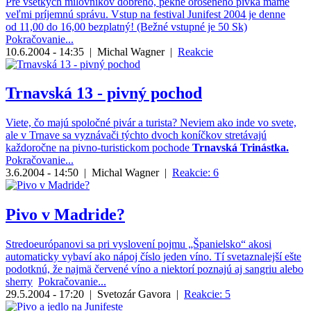
Pre všetkých milovníkov dobrého, pekne oroseného pivka máme
veľmi príjemnú správu. Vstup na festival Junifest 2004 je denne
od 11,00 do 16,00 bezplatný! (Bežné vstupné je 50 Sk)
Pokračovanie...
10.6.2004 - 14:35
|
Michal Wagner
|
Reakcie
Trnavská 13 - pivný pochod
Viete, čo majú spoločné pivár a turista? Neviem ako inde vo svete,
ale v Trnave sa vyznávači týchto dvoch koníčkov stretávajú
každoročne na pivno-turistickom pochode
Trnavská Trinástka.
Pokračovanie...
3.6.2004 - 14:50
|
Michal Wagner
|
Reakcie: 6
Pivo v Madride?
Stredoeurópanovi sa pri vyslovení pojmu „Španielsko“ akosi
automaticky vybaví ako nápoj číslo jeden víno. Tí svetaznalejší ešte
podotknú, že najmä červené víno a niektorí poznajú aj sangriu alebo
sherry
Pokračovanie...
29.5.2004 - 17:20
|
Svetozár Gavora
|
Reakcie: 5