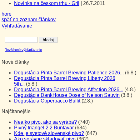
Novinka na českom trhu - Gril
|
26.7.2011
hore
späť na zoznam článkov
Vyhľadávanie
Rozšírené výhľadávanie
Nové články
Degustácia Pinta Barrel Brewing Patience 2026...
(6.8.)
Degustácia Pinta Barrel Brewing Liberty 2026
5th...
(5.8.)
Degustácia Pinta Barrel Brewing Affection 2026...
(4.8.)
Degustácia DankHouse Dose of Nelson Sauvin
(3.8.)
Degustácia Opperbacco Bullit
(2.8.)
Najčítanejšie
Nealko pivo, ako sa vyrába?
(740)
Pivný triangel 2.2 Buntavar
(684)
Kde je svetové slovenské pivo?
(647)
Ako správne skladovať pivo
(362)