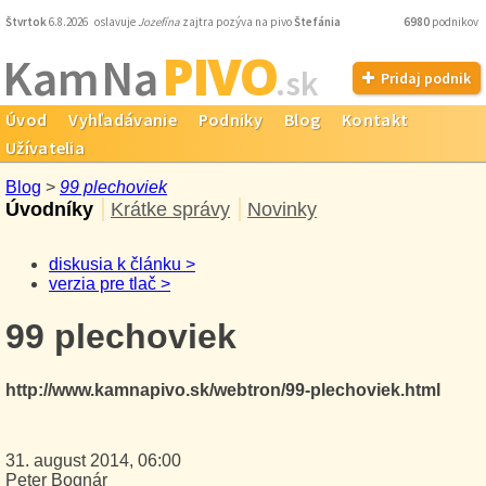
Štvrtok
6.8.2026 oslavuje
Jozefína
zajtra pozýva na pivo
Štefánia
6980
podnikov
PIVO
Kam Na
.sk
Pridaj podnik
Úvod
Vyhľadávanie
Podniky
Blog
Kontakt
Užívatelia
Blog
>
99 plechoviek
Úvodníky
Krátke správy
Novinky
diskusia k článku >
verzia pre tlač >
99 plechoviek
http://www.kamnapivo.sk/webtron/99-plechoviek.html
31. august 2014, 06:00
Peter Bognár