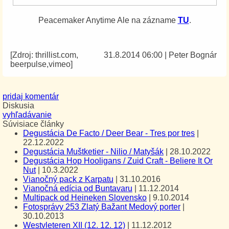
Peacemaker Anytime Ale na zázname
TU
.
[Zdroj: thrillist.com,
31.8.2014 06:00
|
Peter Bognár
beerpulse,vimeo]
pridaj komentár
Diskusia
vyhľadávanie
Súvisiace články
Degustácia De Facto / Deer Bear - Tres por tres
|
22.12.2022
Degustácia Muštketier - Nilio / Matyšák
|
28.10.2022
Degustácia Hop Hooligans / Zuid Craft - Beliere It Or
Nut
|
10.3.2022
Vianočný pack z Karpatu
|
31.10.2016
Vianočná edícia od Buntavaru
|
11.12.2014
Multipack od Heineken Slovensko
|
9.10.2014
Fotosprávy 253 Zlatý Bažant Medový porter
|
30.10.2013
Westvleteren XII (12. 12. 12)
|
11.12.2012