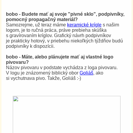
bobo - Budete mať aj svoje "pivné sklo", podpivníky,
pomocný propagačný materiál?
Samozrejme, už teraz máme
keramické krígle
s našim
logom, je to ručná práca, práve prebieha skúška
s gravírovaním kríglov. Grafický návrh podpivníkov
je prakticky hotový, v priebehu niekoľkých týždňov budú
podpivníky k dispozícii.
bobo - Máte, alebo plánujete mať aj vlastné logo
pivovaru?
Názov pivovaru v podstate vychádza z loga pivovaru.
V logu je znázornený biblický obor
Goliáš
, ako
si vychutnava pivo. Takže, Goliáš :-)