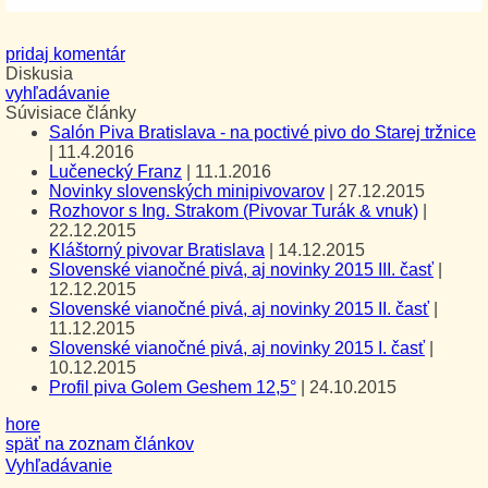
pridaj komentár
Diskusia
vyhľadávanie
Súvisiace články
Salón Piva Bratislava - na poctivé pivo do Starej tržnice
|
11.4.2016
Lučenecký Franz
|
11.1.2016
Novinky slovenských minipivovarov
|
27.12.2015
Rozhovor s Ing. Strakom (Pivovar Turák & vnuk)
|
22.12.2015
Kláštorný pivovar Bratislava
|
14.12.2015
Slovenské vianočné pivá, aj novinky 2015 III. časť
|
12.12.2015
Slovenské vianočné pivá, aj novinky 2015 II. časť
|
11.12.2015
Slovenské vianočné pivá, aj novinky 2015 I. časť
|
10.12.2015
Profil piva Golem Geshem 12,5°
|
24.10.2015
hore
späť na zoznam článkov
Vyhľadávanie