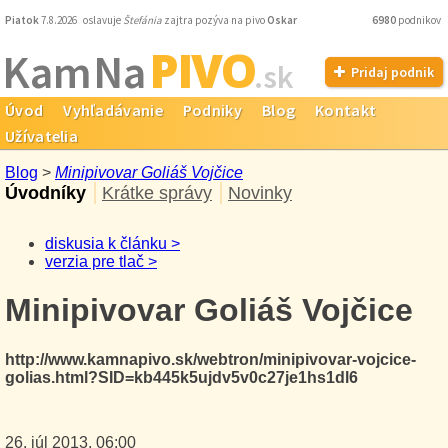
Piatok
7.8.2026 oslavuje
Štefánia
zajtra pozýva na pivo
Oskar
6980
podnikov
PIVO
Kam Na
.sk
Pridaj podnik
Úvod
Vyhľadávanie
Podniky
Blog
Kontakt
Užívatelia
Blog
>
Minipivovar Goliáš Vojčice
Úvodníky
Krátke správy
Novinky
diskusia k článku >
verzia pre tlač >
Minipivovar Goliáš Vojčice
http://www.kamnapivo.sk/webtron/minipivovar-vojcice-
golias.html?SID=kb445k5ujdv5v0c27je1hs1dl6
26. júl 2013, 06:00