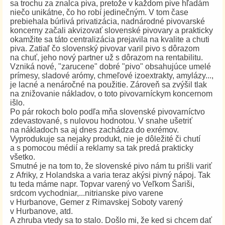
sa trochu za znalca piva, pretože v každom pive hľadám
niečo unikátne, čo ho robí jedinečným. V tom čase
prebiehala búrlivá privatizácia, nadnárodné pivovarské
koncerny začali akvizovať slovenské pivovary a prakticky
okamžite sa táto centralizácia prejavila na kvalite a chuti
piva. Zatiaľ čo slovenský pivovar varil pivo s dôrazom
na chuť, jeho nový partner už s dôrazom na rentabilitu.
Vzniká nové, "zarucene" dobré "pivo" obsahujúce umelé
prímesy, sladové arómy, chmeľové izoextrakty, amylázy...,
je lacné a nenáročné na použitie. Zároveň sa zvýšil tlak
na znižovanie nákladov, o toto pivovarníckym koncernom
išlo.
Po pár rokoch bolo podľa mňa slovenské pivovarníctvo
zdevastované, s nulovou hodnotou. V snahe ušetriť
na nákladoch sa aj dnes zachádza do exrémov.
Vyprodukuje sa nejaky produkt, nie je dôležité či chutí
a s pomocou médií a reklamy sa tak predá prakticky
všetko.
Smutné je na tom to, že slovenské pivo nám tu prišli variť
z Afriky, z Holandska a varia teraz akýsi pivný nápoj. Tak
tu teda máme napr. Topvar varený vo Veľkom Šariši,
srdcom vychodniar,...nitrianske pivo varene
v Hurbanove, Gemer z Rimavskej Soboty varený
v Hurbanove, atd.
A zhruba vtedy sa to stalo. Došlo mi, že ked si chcem dať