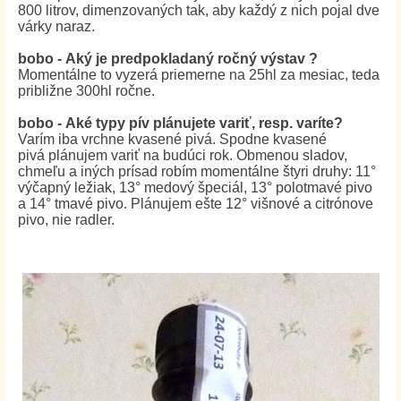
800 litrov, dimenzovaných tak, aby každý z nich pojal dve
várky naraz.
bobo - Aký je predpokladaný ročný výstav ?
Momentálne to vyzerá priemerne na 25hl za mesiac, teda
približne 300hl ročne.
bobo - Aké typy pív plánujete variť, resp. varíte?
Varím iba vrchne kvasené pivá. Spodne kvasené
pivá plánujem variť na budúci rok. Obmenou sladov,
chmeľu a iných prísad robím momentálne štyri druhy: 11°
výčapný ležiak, 13° medový špeciál, 13° polotmavé pivo
a 14° tmavé pivo. Plánujem ešte 12° višnové a citrónove
pivo, nie radler.