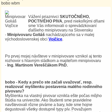
bobo wbm
Vážení priaznivci
SKUTOČNÉHO,
POCTIVÉHO PIVA
, pred niekoľkými dňami
sme Vás informovali o sprevádzkovaní
ďalšieho minipivovaru na Slovensku
-
Minipivovaru Goliáš
nachádzajúceho sa v malej
východoslovenskej obci
Vojčice
.
Po prvej mojej návšteve v minipivovare vznikol aj tento
rozhovor s hlavným sládkom a majiteľom minipivovaru
-
Ing. Martinom Vereščákom PhD.
bobo - Kedy a prečo ste začali uvažovať, resp.
realizovať myšlienku postavenia malého rodinného
pivovaru?
Myšlienka na vlastný pivovar vznikla ešte počas môjho
štúdia na univerzite. Ako študenti sme pravidelne
navštevovali rôzne pivárne a bary, kde sme hojne
degustovali všetky dostupné typy pív. Považujem