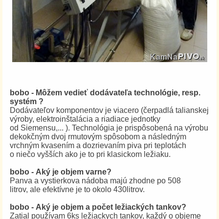
bobo - Môžem vedieť dodávateľa technológie, resp.
systém ?
Dodávateľov komponentov je viacero (čerpadlá talianskej
výroby, elektroinštalácia a riadiace jednotky
od Siemensu,... ). Technológia je prispôsobená na výrobu
dekokčným dvoj rmutovým spôsobom a následným
vrchným kvasením a dozrievaním piva pri teplotách
o niečo vyšších ako je to pri klasickom ležiaku.
bobo - Aký je objem varne?
Panva a vystierkova nádoba majú zhodne po 508
litrov, ale efektívne je to okolo 430litrov.
bobo - Aký je objem a počet ležiackých tankov?
Zatial používam 6ks ležiackych tankov, každý o objeme