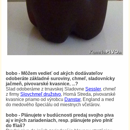
bobo - Môžem vedieť od akých dodávateľov
odoberáte základné suroviny, chmeľ, sladovnícky
jačmeň, pivovarské kvasnice, ...?
Slad odoberáme z trnavskej Sladovne
Sessler
, chmeľ
z firmy
Slovchmeľ družstvo
, Horná Streda, pivovarské
kvasnice priamo od výrobcu
Danstar
, England a med
do medového špeciálu od miestnych včelárov.
bobo - Plánujete v budúcnosti predaj svojho piva
aj v iných zariadeniach, resp. plánujete pivo plniť
do fľiaš?