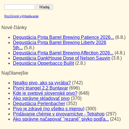
Rozšírené výhľadávanie
Nové články
Degustácia Pinta Barrel Brewing Patience 2026...
(6.8.)
Degustácia Pinta Barrel Brewing Liberty 2026
5th...
(5.8.)
Degustácia Pinta Barrel Brewing Affection 2026...
(4.8.)
Degustácia DankHouse Dose of Nelson Sauvin
(3.8.)
Degustácia Opperbacco Bullit
(2.8.)
Najčítanejšie
Nealko pivo, ako sa vyrába?
(742)
Pivný triangel 2.2 Buntavar
(696)
Kde je svetové slovenské pivo?
(648)
Ako správne skladovať pivo
(370)
Degustácia Perlenbacher
(352)
Pivo je zdravé (no všetko s mierou)
(300)
Pridávanie chémie v pivovarníctve - Tetrahop
(297)
Ako správne načapovať "rezané" pivko podľa...
(241)