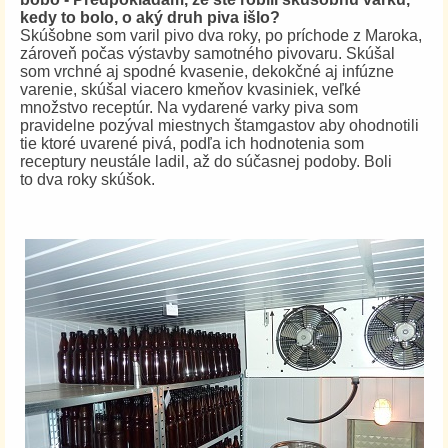
kedy to bolo, o aký druh piva išlo?
Skúšobne som varil pivo dva roky, po príchode z Maroka,
zároveň počas výstavby samotného pivovaru. Skúšal
som vrchné aj spodné kvasenie, dekokčné aj infúzne
varenie, skúšal viacero kmeňov kvasiniek, veľké
množstvo receptúr. Na vydarené varky piva som
pravidelne pozýval miestnych štamgastov aby ohodnotili
tie ktoré uvarené pivá, podľa ich hodnotenia som
receptury neustále ladil, až do súčasnej podoby. Boli
to dva roky skúšok.