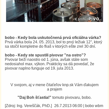
bobo - Kedy bola uskutočnená prvá oficiálna várka?
Prvá várka bola 24. 05. 2013, bol to prvý ležiak 12°, ktorý
sa stočil kompletne do fliaš v ktorých ešte zrel 30 dní.
bobo - Kedy ste spustili pivovar "na ostro"?
Pivovar beží naostro od 1. júna, avšak stále som
nedosiahol max. výkon. Prakticky sa dá povedať, že
pivovar naplno funguje od 19. jula 2013.
V svojom, aj v mene čitaťeľov knp.sk Vám ďakujem
a prajem
"Daj Boh šťastia!"
tomuto pivovaru, bobo.
[Zdroj: Ing. Vereščák, PhD.]
26.7.2013 06:00
|
bobo wbm