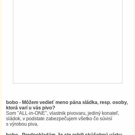
bobo - Môžem vedieť meno pána sládka, resp. osoby,
ktorá varí u vás pivo?
Som "ALL-in-ONE", vlastnik pivovaru, jediný konateľ,
sládok, v podstate zabezpečujem všetko čo súvisí
s výrobou piva.
bobo - Predpokladám, že ste robili skúšobnú várku,