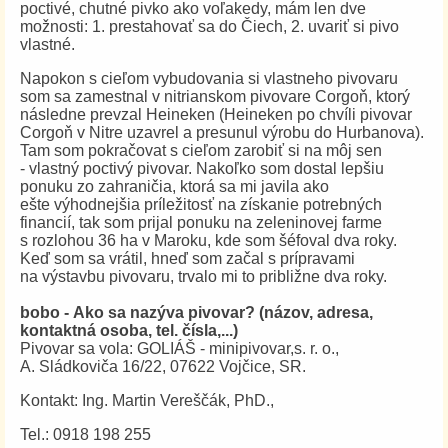
poctivé, chutné pivko ako voľakedy, mám len dve
možnosti: 1. prestahovať sa do Čiech, 2. uvariť si pivo
vlastné.
Napokon s cieľom vybudovania si vlastneho pivovaru
som sa zamestnal v nitrianskom pivovare Corgoň, ktorý
následne prevzal Heineken (Heineken po chvíli pivovar
Corgoň v Nitre uzavrel a presunul výrobu do Hurbanova).
Tam som pokračovat s cieľom zarobiť si na môj sen
- vlastný poctivý pivovar. Nakoľko som dostal lepšiu
ponuku zo zahraničia, ktorá sa mi javila ako
ešte výhodnejšia príležitosť na získanie potrebných
financií, tak som prijal ponuku na zeleninovej farme
s rozlohou 36 ha v Maroku, kde som šéfoval dva roky.
Keď som sa vrátil, hneď som začal s prípravami
na výstavbu pivovaru, trvalo mi to približne dva roky.
bobo - Ako sa nazýva pivovar? (názov, adresa,
kontaktná osoba, tel. čísla,...)
Pivovar sa vola: GOLIÁŠ - minipivovar,s. r. o.,
A. Sládkoviča 16/22, 07622 Vojčice, SR.
Kontakt: Ing. Martin Vereščák, PhD.,
Tel.: 0918 198 255