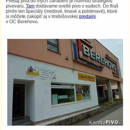
Predaj piva do iných zariadení je hlavnou stratégiou
pivovaru.
Tam
dodávame svetlé pivo v sudoch. Do fliaš
plním len špeciály (medové, tmavé a polotmavé), ktoré
si môžete zakúpiť aj v trrebišovskej
predajni
v OC Berehovo.