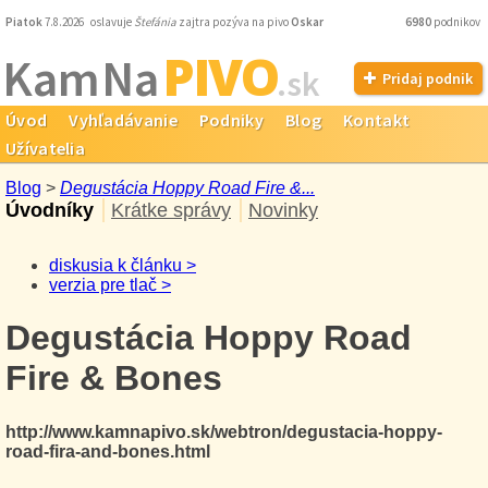
Piatok
7.8.2026 oslavuje
Štefánia
zajtra pozýva na pivo
Oskar
6980
podnikov
PIVO
Kam Na
.sk
Pridaj podnik
Úvod
Vyhľadávanie
Podniky
Blog
Kontakt
Užívatelia
Blog
>
Degustácia Hoppy Road Fire &...
Úvodníky
Krátke správy
Novinky
diskusia k článku >
verzia pre tlač >
Degustácia Hoppy Road
Fire & Bones
http://www.kamnapivo.sk/webtron/degustacia-hoppy-
road-fira-and-bones.html