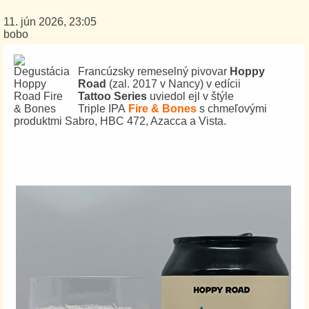
11. jún 2026, 23:05
bobo
Francúzsky remeselný pivovar
Hoppy
Road
(zal. 2017 v Nancy) v edícii
Tattoo Series
uviedol ejl v štýle
Triple IPA
Fire & Bones
s chmeľovými
produktmi Sabro, HBC 472, Azacca a Vista.