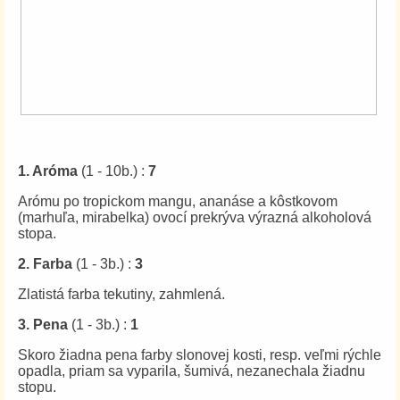
1. Aróma
(1 - 10b.) :
7
Arómu
po tropickom mangu, ananáse a kôstkovom
(marhuľa, mirabelka) ovocí prekrýva výrazná alkoholová
stopa.
2. Farba
(1 - 3b.) :
3
Zlatistá farba tekutiny, zahmlená.
3. Pena
(1 - 3b.) :
1
Skoro žiadna pena farby slonovej kosti, resp. veľmi rýchle
opadla, priam sa vyparila, šumivá, nezanechala žiadnu
stopu.