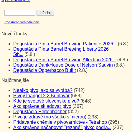
Rozšírené výhľadávanie
Nové články
Degustácia Pinta Barrel Brewing Patience 2026...
(6.8.)
Degustácia Pinta Barrel Brewing Liberty 2026
5th...
(5.8.)
Degustácia Pinta Barrel Brewing Affection 2026...
(4.8.)
Degustácia DankHouse Dose of Nelson Sauvin
(3.8.)
Degustácia Opperbacco Bullit
(2.8.)
Najčítanejšie
Nealko pivo, ako sa vyrába?
(742)
Pivný triangel 2.2 Buntavar
(688)
Kde je svetové slovenské pivo?
(648)
Ako správne skladovať pivo
(367)
Degustácia Perlenbacher
(352)
Pivo je zdravé (no všetko s mierou)
(298)
Pridávanie chémie v pivovarníctve - Tetrahop
(295)
Ako správne načapovať "rezané" pivko podľa...
(237)