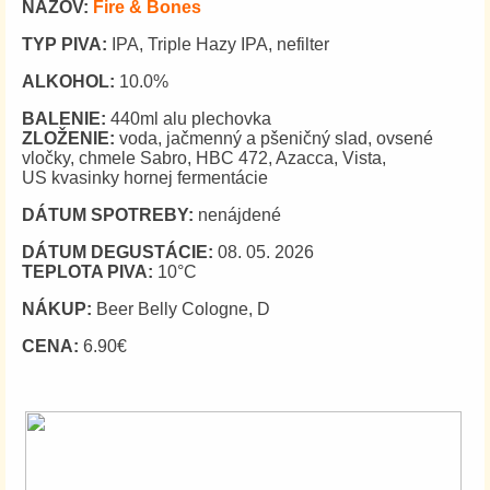
NÁZOV:
Fire & Bones
TYP PIVA:
IPA, Triple Hazy IPA, nefilter
ALKOHOL:
10.0%
BALENIE:
440ml alu plechovka
ZLOŽENIE:
voda, jačmenný a pšeničný slad, ovsené
vločky, chmele Sabro, HBC 472, Azacca, Vista,
US kvasinky hornej fermentácie
DÁTUM SPOTREBY:
nenájdené
DÁTUM DEGUSTÁCIE:
08. 05. 2026
TEPLOTA PIVA:
10°C
NÁKUP:
Beer Belly Cologne, D
CENA:
6.90€