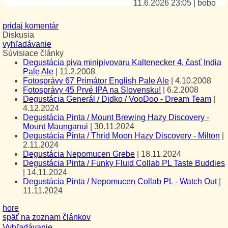
11.6.2026 23:05
|
bobo
pridaj komentár
Diskusia
vyhľadávanie
Súvisiace články
Degustácia piva minipivovaru Kaltenecker 4. časť India
Pale Ale
|
11.2.2008
Fotosprávy 67 Primátor English Pale Ale
|
4.10.2008
Fotosprávy 45 Prvé IPA na Slovensku!
|
6.2.2008
Degustácia Generál / Didko / VooDoo - Dream Team
|
4.12.2024
Degustácia Pinta / Mount Brewing Hazy Discovery -
Mount Maunganui
|
30.11.2024
Degustácia Pinta / Thrid Moon Hazy Discovery - Milton
|
2.11.2024
Degustácia Nepomucen Grebe
|
18.11.2024
Degustácia Pinta / Funky Fluid Collab PL Taste Buddies
|
14.11.2024
Degustácia Pinta / Nepomucen Collab PL - Watch Out
|
11.11.2024
hore
späť na zoznam článkov
Vyhľadávanie