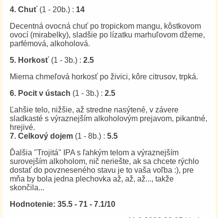
4. Chuť
(1 - 20b.) :
14
Decentná ovocná chuť po tropickom mangu, kôstkovom
ovocí (mirabelky), sladšie po lízatku marhuľovom džeme,
parfémová, alkoholová.
5. Horkosť
(1 - 3b.) :
2.5
Mierna chmeľová horkosť po živici, kôre citrusov, trpká.
6. Pocit v ústach
(1 - 3b.) :
2.5
Ľahšie telo, nižšie, až stredne nasýtené, v závere
sladkasté s výraznejším alkoholovým prejavom, pikantné,
hrejivé.
7. Celkový dojem
(1 - 8b.) :
5.5
Ďalšia "Trojitá" IPA s ľahkým telom a výraznejším
surovejším alkoholom, nič neriešte, ak sa chcete rýchlo
dostať do povzneseného stavu je to vaša voľba :), pre
mňa by bola jedna plechovka až, až, až..., takže
skončila...
Hodnotenie: 35.5 - 71 - 7.1/10