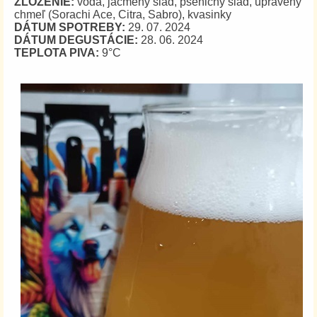
ZLOŽENIE:
voda, jačmený slad, pšeničný slad, upravený
chmeľ (Sorachi Ace, Citra, Sabro), kvasinky
DÁTUM SPOTREBY:
29. 07. 2024
DÁTUM DEGUSTÁCIE:
28. 06. 2024
TEPLOTA PIVA:
9°C