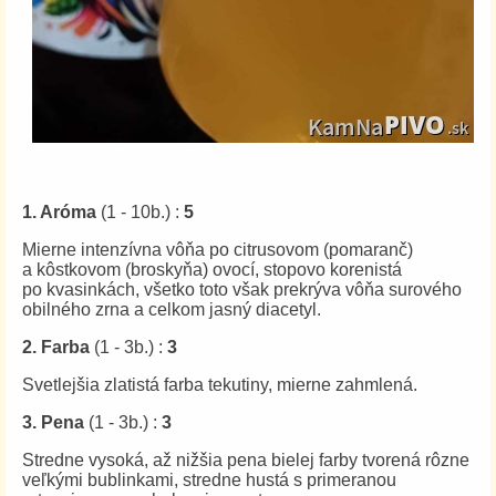
1. Aróma
(1 - 10b.) :
5
Mierne intenzívna vôňa po citrusovom (pomaranč)
a kôstkovom (broskyňa) ovocí, stopovo korenistá
po kvasinkách, všetko toto však prekrýva vôňa surového
obilného zrna a celkom jasný diacetyl.
2. Farba
(1 - 3b.) :
3
Svetlejšia zlatistá farba tekutiny, mierne zahmlená.
3. Pena
(1 - 3b.) :
3
Stredne vysoká, až nižšia pena bielej farby tvorená rôzne
veľkými bublinkami, stredne hustá s primeranou