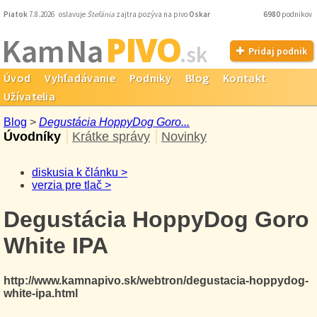
Piatok
7.8.2026 oslavuje
Štefánia
zajtra pozýva na pivo
Oskar
6980
podnikov
PIVO
Kam Na
.sk
Pridaj podnik
Úvod
Vyhľadávanie
Podniky
Blog
Kontakt
Užívatelia
Blog
>
Degustácia HoppyDog Goro...
Úvodníky
Krátke správy
Novinky
diskusia k článku >
verzia pre tlač >
Degustácia HoppyDog Goro
White IPA
http://www.kamnapivo.sk/webtron/degustacia-hoppydog-
white-ipa.html