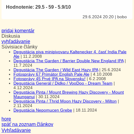
Hodnotenie: 29.5 - 59 - 5.9/10
29.6.2024 20:20
|
bobo
pridaj komentár
Diskusia
vyhľadávanie
Súvisiace články
Degustácia piva minipivovaru Kaltenecker 4. časť India Pale
Ale
|
11.2.2008
Degustácia The Garden / Barrier Double New England IPA
|
11.7.2024
Degustácia The Garden / Wild East Hazy IPA
|
25.6.2024
Fotosprávy 67 Primátor English Pale Ale
|
4.10.2008
Fotosprávy 45 Prvé IPA na Slovensku!
|
6.2.2008
Degustácia Generál / Didko / VooDoo - Dream Team
|
4.12.2024
Degustácia Pinta / Mount Brewing Hazy Discovery - Mount
Maunganui
|
30.11.2024
Degustácia Pinta / Thrid Moon Hazy Discovery - Milton
|
2.11.2024
Degustácia Nepomucen Grebe
|
18.11.2024
hore
späť na zoznam článkov
Vyhľadávanie