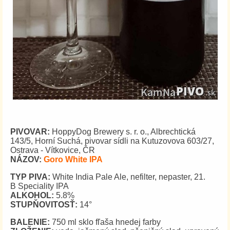
PIVOVAR:
HoppyDog Brewery s. r. o., Albrechtická
143/5, Horní Suchá, pivovar sídli na Kutuzovova 603/27,
Ostrava - Vítkovice, ČR
NÁZOV:
Goro
White IPA
TYP PIVA:
White India Pale Ale, nefilter, nepaster, 21.
B Speciality IPA
ALKOHOL:
5.8%
STUPŇOVITOSŤ:
14°
BALENIE:
750 ml sklo fľaša hnedej farby