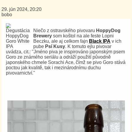
29. jún 2024, 20:20
bobo
Niečo z ostravského pivovaru
HoppyDog
Brewery
som koštol na ale feste Lopni
Beczku, ale aj celkom fajn
Black IPA
v ich
pube
Psí Kusy
. K tomuto ejlu pivovar
uvádza, cit.: "Jméno piva je inspirováno japonským psem
Goro ze známého seriálu a odráží použití původně
japonského chmele Sorachi Ace, čímž se pivo Goro stává
poctou jak kvalitě, tak i mezinárodnímu duchu
pivovarnictví."