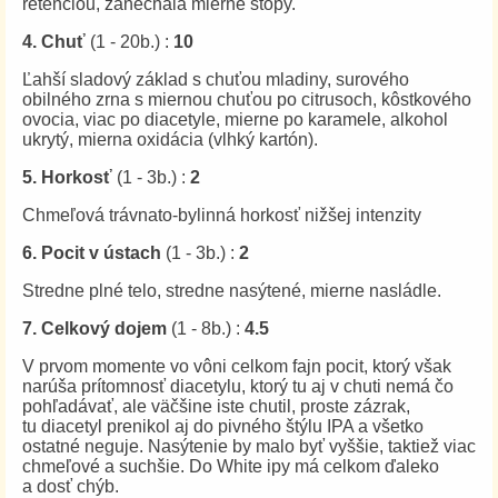
retenciou, zanechala mierne stopy.
4. Chuť
(1 - 20b.) :
10
Ľahší sladový základ s chuťou mladiny, surového
obilného zrna s miernou chuťou po citrusoch, kôstkového
ovocia, viac po diacetyle, mierne po karamele, alkohol
ukrytý, mierna oxidácia (vlhký kartón).
5. Horkosť
(1 - 3b.) :
2
Chmeľová trávnato-bylinná horkosť nižšej intenzity
6. Pocit v ústach
(1 - 3b.) :
2
Stredne plné telo, stredne nasýtené, mierne nasládle.
7. Celkový dojem
(1 - 8b.) :
4.5
V prvom momente vo vôni celkom fajn pocit, ktorý však
narúša prítomnosť diacetylu, ktorý tu aj v chuti nemá čo
pohľadávať, ale väčšine iste chutil, proste zázrak,
tu diacetyl prenikol aj do pivného štýlu IPA a všetko
ostatné neguje. Nasýtenie by malo byť vyššie, taktiež viac
chmeľové a suchšie. Do White ipy má celkom ďaleko
a dosť chýb.