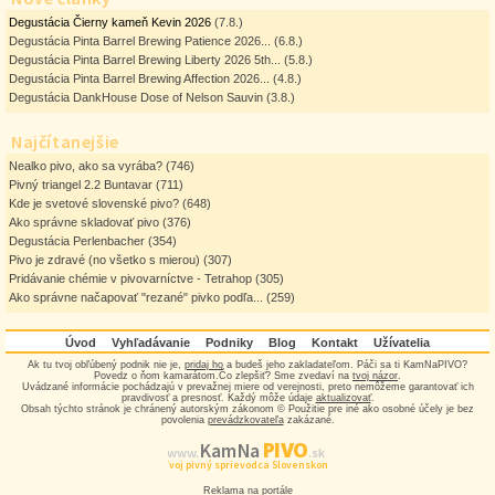
Degustácia Čierny kameň Kevin 2026
(7.8.)
Degustácia Pinta Barrel Brewing Patience 2026...
(6.8.)
Degustácia Pinta Barrel Brewing Liberty 2026 5th...
(5.8.)
Degustácia Pinta Barrel Brewing Affection 2026...
(4.8.)
Degustácia DankHouse Dose of Nelson Sauvin
(3.8.)
Najčítanejšie
Nealko pivo, ako sa vyrába?
(746)
Pivný triangel 2.2 Buntavar
(711)
Kde je svetové slovenské pivo?
(648)
Ako správne skladovať pivo
(376)
Degustácia Perlenbacher
(354)
Pivo je zdravé (no všetko s mierou)
(307)
Pridávanie chémie v pivovarníctve - Tetrahop
(305)
Ako správne načapovať "rezané" pivko podľa...
(259)
Úvod
Vyhľadávanie
Podniky
Blog
Kontakt
Užívatelia
Ak tu tvoj obľúbený podnik nie je,
pridaj ho
a budeš jeho zakladateľom. Páči sa ti KamNaPIVO?
Povedz o ňom kamarátom.Čo zlepšiť? Sme zvedaví na
tvoj názor
.
Uvádzané informácie pochádzajú v prevažnej miere od verejnosti, preto nemôžeme garantovať ich
pravdivosť a presnosť. Každý môže údaje
aktualizovať
.
Obsah týchto stránok je chránený autorským zákonom © Použitie pre iné ako osobné účely je bez
povolenia
prevádzkovateľa
zakázané.
PIVO
Kam Na
www.
.sk
Tvoj pivný sprievodca Slovenskom
Reklama na portále