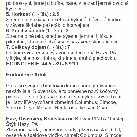
po broskyni, jarnej cibuľke, nafte, v pozadí jemná ovocná
kyselinka.
5. Horkosť
(1 - 3b.) :
2.5
Stredne intenzívna chmeľová bylinná, trávnatá horkosť,
v závere škriabe pažerák, dlhotrvajúca.
6. Pocit v ústach
(1 - 3b.) :
3
Stredne plné telo, stredne sýtené, jemne ihličkuje,
pikantné, šťavnaté, džúsovité, v závere skôr suchšie.
7. Celkový dojem
(1 - 8b.) :
7
Celkom vydarená a výrazne nachmelená Hazy IPA,
v štýle, pitelnosť dobrá, kľudne aj druhú plechovku.
HODNOTENIE: 44.5 - 89 - 8.9/10
Hodnotenie Adrik:
Pinta so svojou chmeľovou kanceláriou prekvapivo
navštívila aj Slovensko, a to pomerne nový kočovný
pivovar Firstep (opravte ma, ak sa mýlim). Výsledkom
je Hazy IPA vyvoňaná chmeľmi Columbus, Simcoe,
Simcoe Cryo, Mosaic, Nectaron a Mosaic Cryo.
Hazy Discovery Bratislava
od Browar PINTA / Firstep
Štýl:
Hazy IPA
Zloženie:
Voda, jačmenné slady: plzenský slad, Chit,
ovsené a špaldové vločky, chmeľ: Columbus, Simcoe,