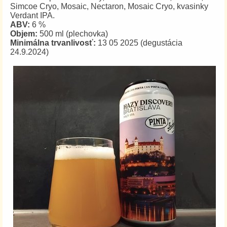
Simcoe Cryo, Mosaic, Nectaron, Mosaic Cryo, kvasinky
Verdant IPA.
ABV:
6 %
Objem:
500 ml (plechovka)
Minimálna trvanlivosť:
13 05 2025 (degustácia
24.9.2024)