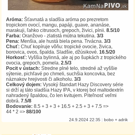
Aróma:
Šťavnatá a sladšia aróma po prezretom
tropickom ovocí, mangu, papáji, guave, ananáse,
marakuji, ľahko citrusoch, grepoch, živici, pínii.
8.5/10
Farba:
Oranžovo - zlatistá mútna tekutina.
3/3
Pena:
Menšia, ale hustá biela pena. Trvácna.
3/3
Chuť:
Chuť kopíruje vôňu: tropické ovocie, živica,
borovica, ovos, špalda. Sladšie, džúsikové.
16.5/20
Horkosť:
Vyššia bylinná, ale aj po šupkách z tropického
ovocia, grepoch, pomela.
2.5/3
Pocit v ústach:
Stredne plné telo, stredné až vyššie
sýtenie, pichľavé po chmeli, suchšia koncovka, bez
náznakov hrejivosti či alkoholu.
3/3
Celkový dojem:
Vysoký štandart Hazy Discovery série
si drží aj táto sladšia Hazy IPA, v ktorej bol maltodextrín
nahradený špaldou, čo len kvitujem. Piteľnosť veľmi
dobrá.
7.5/8
Bodovanie:
8.5 + 3 + 3 + 16.5 + 2.5 + 3 + 7.5 =>
44 * 2 =>
88/100
24.9.2024 22:35
|
bobo + adrik