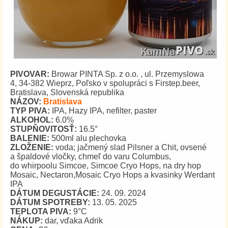
PIVOVAR:
Browar PINTA Sp. z o.o. , ul. Przemyslowa
4, 34-382 Wieprz, Poľsko v spolupráci s Firstep.beer,
Bratislava, Slovenská republika
NÁZOV:
Bratislava
TYP PIVA:
IPA, Hazy IPA, nefilter, paster
ALKOHOL:
6.0%
STUPŇOVITOSŤ:
16.5°
BALENIE:
500ml alu plechovka
ZLOŽENIE:
voda; jačmený slad Pilsner a Chit, ovsené
a špaldové vločky, chmeľ do varu Columbus,
do whirpoolu Simcoe, Simcoe Cryo Hops, na dry hop
Mosaic, Nectaron,Mosaic Cryo Hops a kvasinky Werdant
IPA
DÁTUM DEGUSTÁCIE:
24. 09. 2024
DÁTUM SPOTREBY:
13. 05. 2025
TEPLOTA PIVA:
9°C
NÁKUP:
dar, vďaka Adrik