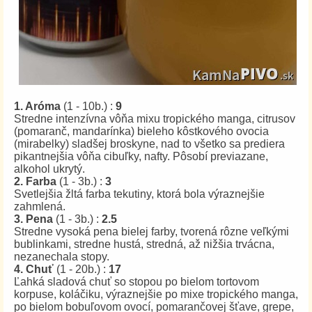
1. Aróma
(1 - 10b.) :
9
Stredne intenzívna vôňa mixu tropického manga, citrusov
(pomaranč, mandarínka) bieleho kôstkového ovocia
(mirabelky) sladšej broskyne, nad to všetko sa prediera
pikantnejšia vôňa cibuľky, nafty. Pôsobí previazane,
alkohol ukrytý.
2. Farba
(1 - 3b.) :
3
Svetlejšia žltá farba tekutiny, ktorá bola výraznejšie
zahmlená.
3. Pena
(1 - 3b.) :
2.5
Stredne vysoká pena bielej farby, tvorená rôzne veľkými
bublinkami, stredne hustá, stredná, až nižšia trvácna,
nezanechala stopy.
4. Chuť
(1 - 20b.) :
17
Ľahká sladová chuť so stopou po bielom tortovom
korpuse, koláčiku, výraznejšie po mixe tropického manga,
po bielom bobuľovom ovocí, pomarančovej šťave, grepe,