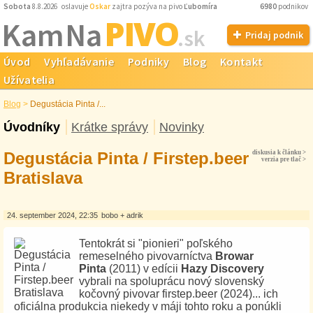
Sobota
8.8.2026 oslavuje
Oskar
zajtra pozýva na pivo
Ľubomíra
6980
podnikov
PIVO
Kam Na
.sk
Pridaj podnik
Úvod
Vyhľadávanie
Podniky
Blog
Kontakt
Užívatelia
Blog
>
Degustácia Pinta /...
Úvodníky
Krátke správy
Novinky
Degustácia Pinta / Firstep.beer
diskusia k článku >
verzia pre tlač >
Bratislava
24. september 2024, 22:35
bobo + adrik
Tentokrát si "pionieri" poľského
remeselného pivovarníctva
Browar
Pinta
(2011) v edícii
Hazy Discovery
vybrali na spoluprácu nový slovenský
kočovný pivovar firstep.beer (2024)... ich
oficiálna produkcia niekedy v máji tohto roku a ponúkli