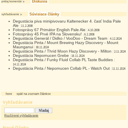
Diskusia
pridaj komentár
Súvisiace články
vyhľadávanie
Degustácia piva minipivovaru Kaltenecker 4. časť India Pale
Ale
|
11.2.2008
Fotosprávy 67 Primátor English Pale Ale
|
4.10.2008
Fotosprávy 45 Prvé IPA na Slovensku!
|
6.2.2008
Degustácia Generál / Didko / VooDoo - Dream Team
|
4.12.2024
Degustácia Pinta / Mount Brewing Hazy Discovery - Mount
Maunganui
|
30.11.2024
Degustácia Pinta / Thrid Moon Hazy Discovery - Milton
|
2.11.2024
Degustácia Nepomucen Grebe
|
18.11.2024
Degustácia Pinta / Funky Fluid Collab PL Taste Buddies
|
14.11.2024
Degustácia Pinta / Nepomucen Collab PL - Watch Out
|
11.11.2024
hore
späť na zoznam článkov
Vyhľadávanie
Rozšírené výhľadávanie
Nové články