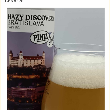
CENA:
?€