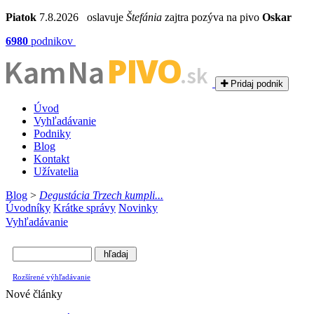
Piatok
7.8.2026 oslavuje
Štefánia
zajtra pozýva na pivo
Oskar
6980
podnikov
PIVO
Kam Na
.sk
Pridaj podnik
Úvod
Vyhľadávanie
Podniky
Blog
Kontakt
Užívatelia
Blog
>
Degustácia Trzech kumpli...
Úvodníky
Krátke správy
Novinky
Vyhľadávanie
Rozšírené výhľadávanie
Nové články