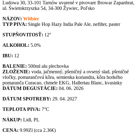
Ludowa 30, 33-101 Tarnów uvarené v pivovare Browar Zapanbrat,
ul. Świetokrzyszka 54, 34-300 Žywiec, Poľsko
NÁZOV:
Witbier
TYP PIVA:
Single Hop Hazy India Pale Ale, nefilter, paster
STUPŇOVITOSŤ:
12°
ALKOHOL:
5.0%
IBU:
12
BALENIE:
500ml alu plechovka
ZLOŽENIE:
voda, jačmenný, pšeničný a ovsený slad, pšeničné
vločky, pomarančová kôra, semienka koriandra, kôra horkého
pomaranča Curacao, chmele EKG, Hallertau Blanc, kvasinky
DÁTUM DEGUSTÁCIE:
04. 06. 2026
DÁTUM SPOTREBY:
29. 04. 2027
TEPLOTA PIVA:
7°C
NÁKUP:
Lidl, PL
CENA:
9.99Zl (cca 2.36€)