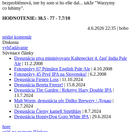
bezproblémová, iste by som si ho ešte dal... takže "Warzymy
co lubimy".
HODNOTENIE: 38.5 - 77 - 7.7/10
4.6.2026 22:35
|
bobo
pridaj komentár
Diskusia
vyhľadávanie
Súvisiace články
Degustácia piva minipivovaru Kaltenecker 4. časť India Pale
Ale
|
11.2.2008
Fotosprávy 67 Primátor English Pale Ale
|
4.10.2008
Fotosprávy 45 Prvé IPA na Slovensku!
|
6.2.2008
Degustácia Firstep Loss
|
11.10.2024
Degustácia Bereta Freeze!
|
15.8.2024
Degustácia The Garden / Reketye Hazy Double IPA
|
13.7.2024
Malt Worm, degustácia pív Didko Brewery / Дідько
|
12.7.2024
Degustácia Čierny kameň Smrtihlav
|
8.7.2024
Degustácia HoppyDog Goro White IPA
|
29.6.2024
hore
späť na zoznam článkov