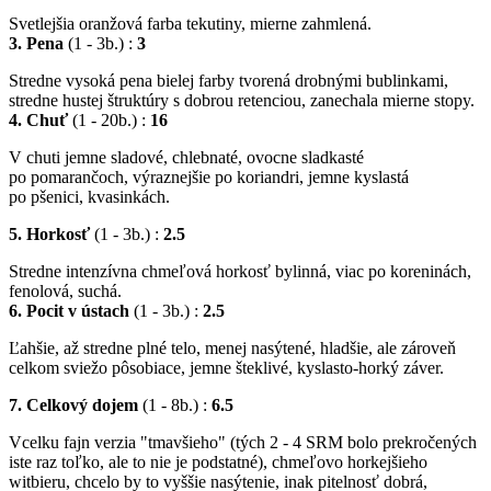
Svetlejšia oranžová farba tekutiny, mierne zahmlená.
3. Pena
(1 - 3b.) :
3
Stredne vysoká pena bielej farby tvorená drobnými bublinkami,
stredne hustej štruktúry s dobrou retenciou, zanechala mierne stopy.
4. Chuť
(1 - 20b.) :
16
V chuti jemne sladové, chlebnaté, ovocne sladkasté
po pomarančoch, výraznejšie po koriandri, jemne kyslastá
po pšenici, kvasinkách.
5. Horkosť
(1 - 3b.) :
2.5
Stredne intenzívna chmeľová horkosť bylinná, viac po koreninách,
fenolová, suchá.
6. Pocit v ústach
(1 - 3b.) :
2.5
Ľahšie, až stredne plné telo, menej nasýtené, hladšie, ale zároveň
celkom sviežo pôsobiace, jemne šteklivé, kyslasto-horký záver.
7. Celkový dojem
(1 - 8b.) :
6.5
Vcelku fajn verzia "tmavšieho" (tých 2 - 4 SRM bolo prekročených
iste raz toľko, ale to nie je podstatné), chmeľovo horkejšieho
witbieru, chcelo by to vyššie nasýtenie, inak pitelnosť dobrá,