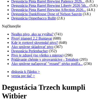
Degustácia Pinta Barrel Brewing Patience 2026...
(6.8.)
Degustácia Pinta Barrel Brewing Liberty 2026 5th...
(5.8.)
Degustácia Pinta Barrel Brewing Affection 2026...
(4.8.)
Degustácia DankHouse Dose of Nelson Sauvin
(3.8.)
Degustácia Opperbacco Bullit
(2.8.)
Najčítanejšie
Nealko pivo, ako sa vyrába?
(741)
Pivný triangel 2.2 Buntavar
(688)
Kde je svetové slovenské pivo?
(648)
Ako správne skladovať pivo
(367)
Degustácia Perlenbacher
(352)
Pivo je zdravé (no všetko s mierou)
(298)
Pridávanie chémie v pivovarníctve - Tetrahop
(295)
Ako správne načapovať "rezané" pivko podľa...
(236)
diskusia k článku >
verzia pre tlač >
Degustácia Trzech kumpli
Witbier