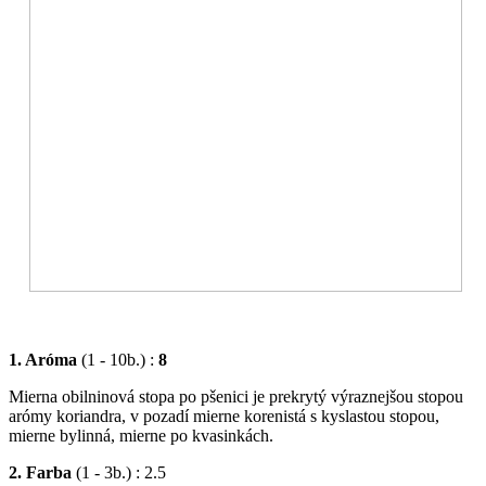
1. Aróma
(1 - 10b.) :
8
Mierna obilninová stopa po pšenici je prekrytý výraznejšou stopou
arómy koriandra, v pozadí mierne korenistá s kyslastou stopou,
mierne bylinná, mierne po kvasinkách.
2. Farba
(1 - 3b.) : 2.5