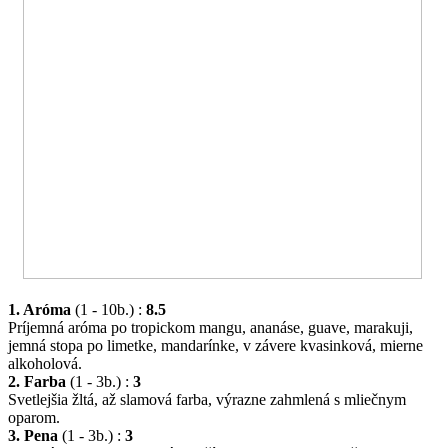
1. Aróma
(1 - 10b.) :
8.5
Príjemná aróma po tropickom mangu, ananáse, guave, marakuji,
jemná stopa po limetke, mandarínke, v závere kvasinková, mierne
alkoholová.
2. Farba
(1 - 3b.) :
3
Svetlejšia žltá, až slamová farba, výrazne zahmlená s mliečnym
oparom.
3. Pena
(1 - 3b.) :
3