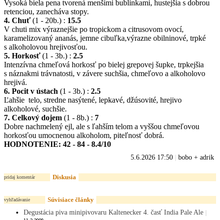
Vysoká biela pena tvorená menšími bublinkami, hustejšia s dobrou
retenciou, zanecháva stopy.
4. Chuť
(1 - 20b.) :
15.5
V chuti mix výraznejšie po tropickom a citrusovom ovocí,
karamelizovaný ananás, jemne cibuľka,výrazne obilninové, trpké
s alkoholovou hrejivosťou.
5. Horkosť
(1 - 3b.) :
2.5
Intenzívna chmeľová horkosť po bielej grepovej šupke, trpkejšia
s náznakmi trávnatosti, v závere suchšia, chmeľovo a alkoholovo
hrejivá.
6. Pocit v ústach
(1 - 3b.) :
2.5
Ľahšie telo, stredne nasýtené, lepkavé, džúsovité, hrejivo
alkoholové, suchšie.
7. Celkový dojem
(1 - 8b.) :
7
Dobre nachmelený ejl, ale s ľahším telom a vyššou chmeľovou
horkosťou umocnenou alkoholom, piteľnosť dobrá.
HODNOTENIE: 42 - 84 - 8.4/10
5.6.2026 17:50
|
bobo + adrik
Diskusia
pridaj komentár
Súvisiace články
vyhľadávanie
Degustácia piva minipivovaru Kaltenecker 4. časť India Pale Ale
|