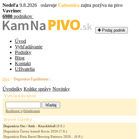
Nedeľa
9.8.2026 oslavuje
Ľubomíra
zajtra pozýva na pivo
Vavrinec
6980
podnikov
PIVO
Kam Na
.sk
Pridaj podnik
Úvod
Vyhľadávanie
Podniky
Blog
Kontakt
Užívatelia
Blog
>
Degustácia Equilibrium /...
Úvodníky
Krátke správy
Novinky
Vyhľadávanie
Rozšírené výhľadávanie
Nové články
Degustácia Oso / Attik - Knuckleball
(8.8.)
Degustácia Čierny kameň Kevin 2026
(7.8.)
Degustácia Pinta Barrel Brewing Patience 2026...
(6.8.)