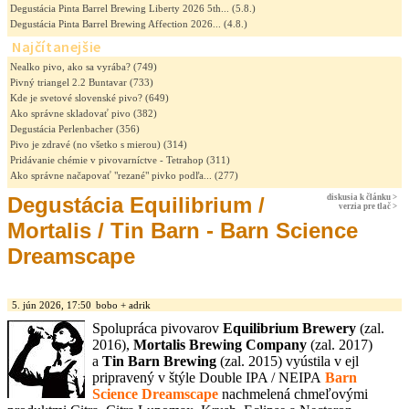
Degustácia Pinta Barrel Brewing Liberty 2026 5th...
(5.8.)
Degustácia Pinta Barrel Brewing Affection 2026...
(4.8.)
Najčítanejšie
Nealko pivo, ako sa vyrába?
(749)
Pivný triangel 2.2 Buntavar
(733)
Kde je svetové slovenské pivo?
(649)
Ako správne skladovať pivo
(382)
Degustácia Perlenbacher
(356)
Pivo je zdravé (no všetko s mierou)
(314)
Pridávanie chémie v pivovarníctve - Tetrahop
(311)
Ako správne načapovať "rezané" pivko podľa...
(277)
Degustácia Equilibrium /
diskusia k článku >
verzia pre tlač >
Mortalis / Tin Barn - Barn Science
Dreamscape
5. jún 2026, 17:50
bobo + adrik
Spolupráca pivovarov
Equilibrium Brewery
(zal.
2016),
Mortalis Brewing Company
(zal. 2017)
a
Tin Barn Brewing
(zal. 2015) vyústila v ejl
pripravený v štýle Double IPA / NEIPA
Barn
Science Dreamscape
nachmelená chmeľovými