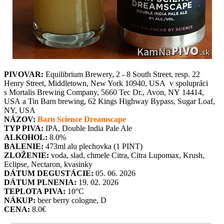
PIVOVAR:
Equilibrium Brewery, 2 - 8 South Street, resp. 22
Henry Street, Middletown, New York 10940, USA v spolupráci
s Mortalis Brewing Company,
5660 Tec Dr.,
Avon, NY 14414,
USA
a Tin Barn brewing, 62 Kings Highway Bypass, Sugar Loaf,
NY, USA
NÁZOV:
Barn Science Dreamscape
TYP PIVA:
IPA, Double India Pale Ale
ALKOHOL:
8.0%
BALENIE:
473ml alu plechovka (1 PINT)
ZLOŽENIE:
voda, slad, chmele Citra, Citra Lupomax, Krush,
Eclipse, Nectaron, kvasinky
DÁTUM DEGUSTÁCIE:
05. 06. 2026
DÁTUM PLNENIA:
19. 02. 2026
TEPLOTA PIVA:
10°C
NÁKUP:
beer berry cologne, D
CENA:
8.0€