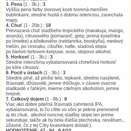
3. Pena
(1 - 3b.) :
3
Vyššia pena farby slonovej kosti tvorená menšími
bublinkami, stredne hustá s dobrou retenciou, zanechala
mapy.
4. Chuť
(1 - 20b.) :
18
Previazaná chuť sladšieho tropického (marakuja, mango,
ananás), citrusového (pomaranč, grep, jemná kyselinka
po limetke) a kôstkového (nektarinka, broskyňa), medový
melón, po cesnaku, cibuľke, nafte, sladová stopa
po bielom tortovom korpuse, ovse, stopovo alkohol.
5. Horkosť
(1 - 3b.) :
3
Stredne intenzívna vybalansovaná chmeľová horkosť
po kôre citrusov.
6. Pocit v ústach
(1 - 3b.) :
3
Stredne plné, až plnšie telo, lepkavé, stredne nasýtené,
šťavnaté, džúsovité, jemne ihličkuje, v závere ovocne
sladkasté s ľahkým, mierne citeľným alkoholom, jemne
hrejivé.
7. Celkový dojem
(1 - 8b.) :
8
Viac ako dobre piteľná šťavnatá zahmlená IPA,
vybalansovaná, to čo cítite vo vôni je pekne prenesené
aj do chuti, alkohol ovocnej sladšej stope len jemne
sekunduje, takže ak by bola ďalšia plechovka, neváham...
úžasné, čo z tej Citry kvasinkami dostali:).
HODNOTENIE: 47 - 94 - 9.4/10