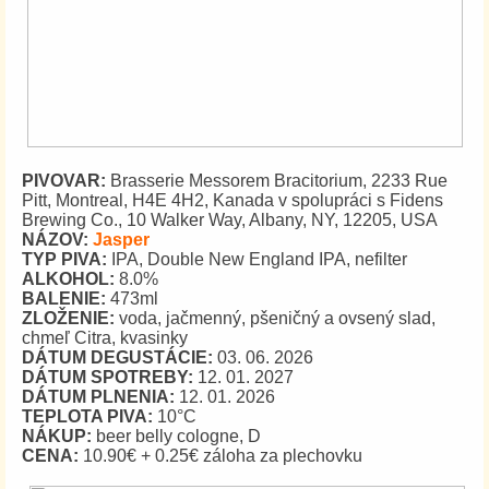
PIVOVAR:
Brasserie Messorem Bracitorium, 2233 Rue
Pitt, Montreal, H4E 4H2, Kanada v spolupráci s Fidens
Brewing Co., 10 Walker Way, Albany, NY, 12205, USA
NÁZOV:
Jasper
TYP PIVA:
IPA, Double New England IPA, nefilter
ALKOHOL:
8.0%
BALENIE:
473ml
ZLOŽENIE:
voda, jačmenný, pšeničný a ovsený slad,
chmeľ Citra, kvasinky
DÁTUM DEGUSTÁCIE:
03. 06. 2026
DÁTUM SPOTREBY:
12. 01. 2027
DÁTUM PLNENIA:
12. 01. 2026
TEPLOTA PIVA:
10°C
NÁKUP:
beer belly cologne, D
CENA:
10.90€ + 0.25€ záloha za plechovku