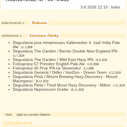
3.6.2026 22:10
|
bobo
Diskusia
pridaj komentár
Súvisiace články
vyhľadávanie
Degustácia piva minipivovaru Kaltenecker 4. časť India Pale
Ale
|
11.2.2008
Degustácia The Garden / Barrier Double New England IPA
|
11.7.2024
Degustácia The Garden / Wild East Hazy IPA
|
25.6.2024
Fotosprávy 67 Primátor English Pale Ale
|
4.10.2008
Fotosprávy 45 Prvé IPA na Slovensku!
|
6.2.2008
Degustácia Generál / Didko / VooDoo - Dream Team
|
4.12.2024
Degustácia Pinta / Mount Brewing Hazy Discovery - Mount
Maunganui
|
30.11.2024
Degustácia Pinta / Thrid Moon Hazy Discovery - Milton
|
2.11.2024
Degustácia Nepomucen Grebe
|
18.11.2024
hore
späť na zoznam článkov
Vyhľadávanie