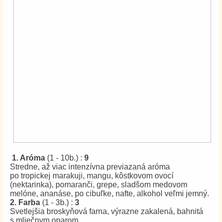
1. Aróma
(1 - 10b.) :
9
Stredne, až viac intenzívna previazaná aróma
po tropickej marakuji, mangu, kôstkovom ovocí
(nektarinka), pomaranči, grepe, sladšom medovom
melóne, ananáse, po cibuľke, nafte, alkohol veľmi jemný.
2. Farba
(1 - 3b.) :
3
Svetlejšia broskyňová farna, výrazne zakalená, bahnitá
s mliečnym oparom.