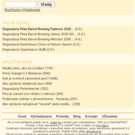
Rozšírené výhľadávanie
Nové články
Degustácia Pinta Barrel Brewing Patience 2026...
(6.8.)
Degustácia Pinta Barrel Brewing Liberty 2026 5th...
(5.8.)
Degustácia Pinta Barrel Brewing Affection 2026...
(4.8.)
Degustácia DankHouse Dose of Nelson Sauvin
(3.8.)
Degustácia Opperbacco Bullit
(2.8.)
Najčítanejšie
Nealko pivo, ako sa vyrába?
(742)
Pivný triangel 2.2 Buntavar
(690)
Kde je svetové slovenské pivo?
(648)
Ako správne skladovať pivo
(369)
Degustácia Perlenbacher
(352)
Pivo je zdravé (no všetko s mierou)
(300)
Pridávanie chémie v pivovarníctve - Tetrahop
(297)
Ako správne načapovať "rezané" pivko podľa...
(239)
Úvod
Vyhľadávanie
Podniky
Blog
Kontakt
Užívatelia
Ak tu tvoj obľúbený podnik nie je,
pridaj ho
a budeš jeho zakladateľom. Páči sa ti KamNaPIVO?
Povedz o ňom kamarátom.Čo zlepšiť? Sme zvedaví na
tvoj názor
.
Uvádzané informácie pochádzajú v prevažnej miere od verejnosti, preto nemôžeme garantovať ich
pravdivosť a presnosť. Každý môže údaje
aktualizovať
.
Obsah týchto stránok je chránený autorským zákonom © Použitie pre iné ako osobné účely je bez