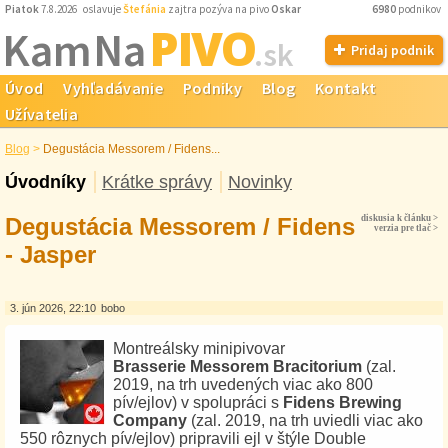
Piatok
7.8.2026 oslavuje
Štefánia
zajtra pozýva na pivo
Oskar
6980
podnikov
PIVO
Kam Na
.sk
Pridaj podnik
Úvod
Vyhľadávanie
Podniky
Blog
Kontakt
Užívatelia
Blog
>
Degustácia Messorem / Fidens...
Úvodníky
Krátke správy
Novinky
Degustácia Messorem / Fidens
diskusia k článku >
verzia pre tlač >
- Jasper
3. jún 2026, 22:10
bobo
Montreálsky minipivovar
Brasserie
Messorem Bracitorium
(zal.
2019, na trh uvedených viac ako 800
pív/ejlov) v spolupráci s
Fidens Brewing
Company
(zal. 2019, na trh uviedli viac ako
550 rôznych pív/ejlov) pripravili ejl v štýle Double