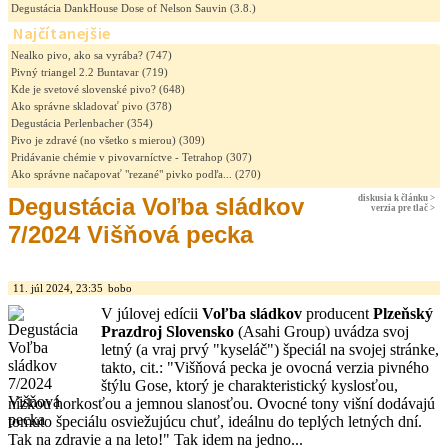
Degustácia DankHouse Dose of Nelson Sauvin
(3.8.)
Najčítanejšie
Nealko pivo, ako sa vyrába?
(747)
Pivný triangel 2.2 Buntavar
(719)
Kde je svetové slovenské pivo?
(648)
Ako správne skladovať pivo
(378)
Degustácia Perlenbacher
(354)
Pivo je zdravé (no všetko s mierou)
(309)
Pridávanie chémie v pivovarníctve - Tetrahop
(307)
Ako správne načapovať "rezané" pivko podľa...
(270)
Degustácia Voľba sládkov
diskusia k článku >
verzia pre tlač >
7/2024 Višňová pecka
11. júl 2024, 23:35
bobo
V júlovej edícii
Voľba sládkov
producent
Plzeňský
Prazdroj
Slovensko
(Asahi Group) uvádza svoj
letný (a vraj prvý "kyseláč") špeciál na svojej stránke,
takto, cit.: "Višňová pecka je ovocná verzia pivného
štýlu Gose, ktorý je charakteristický kyslosťou,
nízkou horkosťou a jemnou slanosťou. Ovocné tony višní dodávajú
tomuto špeciálu osviežujúcu chuť, ideálnu do teplých letných dní.
Tak na zdravie a na leto!" Tak idem na jedno...