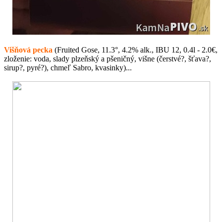
Višňová pecka
(Fruited Gose, 11.3°, 4.2% alk., IBU 12, 0.4l - 2.0€,
zloženie: voda, slady plzeňský a pšeničný, višne (čerstvé?, šťava?,
sirup?, pyré?), chmeľ Sabro, kvasinky)...