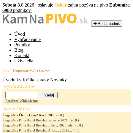
Sobota
8.8.2026 oslavuje
Oskar
zajtra pozýva na pivo
Ľubomíra
6980
podnikov
PIVO
Kam Na
.sk
Pridaj podnik
Úvod
Vyhľadávanie
Podniky
Blog
Kontakt
Užívatelia
Blog
>
Degustácia Voľba sládkov...
Úvodníky
Krátke správy
Novinky
Vyhľadávanie
Rozšírené výhľadávanie
Nové články
Degustácia Čierny kameň Kevin 2026
(7.8.)
Degustácia Pinta Barrel Brewing Patience 2026...
(6.8.)
Degustácia Pinta Barrel Brewing Liberty 2026 5th...
(5.8.)
Degustácia Pinta Barrel Brewing Affection 2026...
(4.8.)