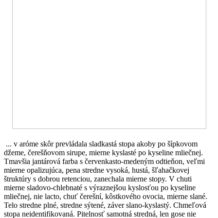
... v aróme skôr prevládala sladkastá stopa akoby po šípkovom
džeme, čerešňovom sirupe, mierne kyslasté po kyseline mliečnej.
Tmavšia jantárová farba s červenkasto-medeným odtieňon, veľmi
mierne opalizujúca, pena stredne vysoká, hustá, šľahačkovej
štruktúry s dobrou retenciou, zanechala mierne stopy. V chuti
mierne sladovo-chlebnaté s výraznejšou kyslosťou po kyseline
mliečnej, nie lacto, chuť čerešní, kôstkového ovocia, mierne slané.
Telo stredne plné, stredne sýtené, záver slano-kyslastý. Chmeľová
stopa neidentifikovaná. Pitelnosť samotná stredná, len gose nie