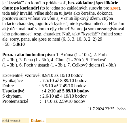
je "kyseláč" do ktorého pridáte soľ,
bez základnej špecifikácie
chute po koriandri
(to je jedna zo základných surovín pre
gose
),
teda taký invalid, višne skôr sa tu javia ako čerešne, dokonca
pocitovo som vnímal vo vôni aj v chuti šípkový džem, chýba
tu lacto charakter, jogurtová kyslosť, nie kyselina mliečna. Hľadám
aký účel mal mať v tomto ejly chmeľ Sabro, ja som nezaregistroval
jeho prítomnosť, resp. charakter. Nuž, taký "kyseláč"/ fruited sour
ale, sorry, pane, ale gose to není (6, 3, 3, 10, 3, 2, 2) 29
- 58 -
5.8/10
Pozn. : a
ko hodnotím pivo:
1. Aróma (1 - 10b.), 2. Farba
(1 - 3b.), 3. Pena (1 - 3b.), 4. Chuť (1 - 20b.), 5. Horkosť
(1 - 3b.), 6. Pocit v ústach (1 - 3b.), 7. Celkový dojem (1 - 8b.)
Excelentné, vzorové: 8.9/10 až 10/10 bodov
Vynikajúce : 7.5/10 až 8.89/10 bodov
Dobré : 5.9/10 až 7.49/10 bodov
Uspokojivé : 4.2/10 až 5.89/10 bodov
S chybami : 2.6/10 až 4.19/10 bodov
Problematické : 1/10 až 2.59/10 bodov
11.7.2024 23:35
|
bobo
Diskusia
pridaj komentár