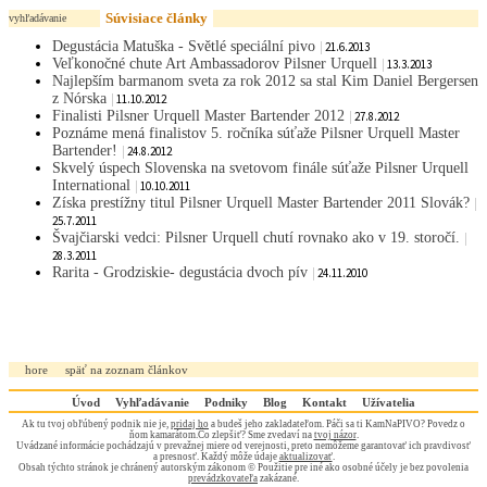
Súvisiace články
vyhľadávanie
Degustácia Matuška - Světlé speciální pivo
|
21.6.2013
Veľkonočné chute Art Ambassadorov Pilsner Urquell
|
13.3.2013
Najlepším barmanom sveta za rok 2012 sa stal Kim Daniel Bergersen
z Nórska
|
11.10.2012
Finalisti Pilsner Urquell Master Bartender 2012
|
27.8.2012
Poznáme mená finalistov 5. ročníka súťaže Pilsner Urquell Master
Bartender!
|
24.8.2012
Skvelý úspech Slovenska na svetovom finále súťaže Pilsner Urquell
International
|
10.10.2011
Získa prestížny titul Pilsner Urquell Master Bartender 2011 Slovák?
|
25.7.2011
Švajčiarski vedci: Pilsner Urquell chutí rovnako ako v 19. storočí.
|
28.3.2011
Rarita - Grodziskie- degustácia dvoch pív
|
24.11.2010
hore
späť na zoznam článkov
Úvod
Vyhľadávanie
Podniky
Blog
Kontakt
Užívatelia
Ak tu tvoj obľúbený podnik nie je,
pridaj ho
a budeš jeho zakladateľom. Páči sa ti KamNaPIVO? Povedz o
ňom kamarátom.Čo zlepšiť? Sme zvedaví na
tvoj názor
.
Uvádzané informácie pochádzajú v prevažnej miere od verejnosti, preto nemôžeme garantovať ich pravdivosť
a presnosť. Každý môže údaje
aktualizovať
.
Obsah týchto stránok je chránený autorským zákonom © Použitie pre iné ako osobné účely je bez povolenia
prevádzkovateľa
zakázané.