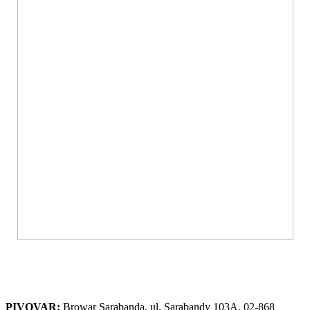
PIVOVAR:
Browar Sarabanda, ul. Sarabandy 103A, 02-868