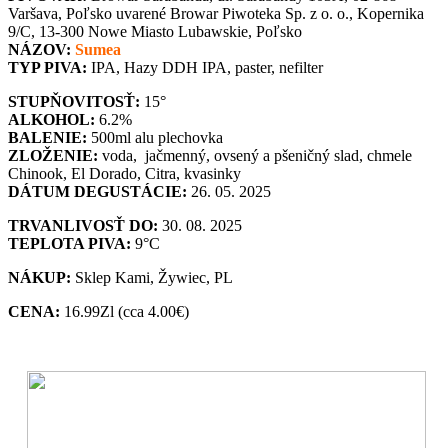
Varšava, Poľsko uvarené Browar Piwoteka Sp. z o. o., Kopernika
9/C, 13-300 Nowe Miasto Lubawskie, Poľsko
NÁZOV:
Sumea
TYP PIVA:
IPA, Hazy DDH IPA, paster, nefilter
STUPŇOVITOSŤ:
15°
ALKOHOL:
6.2%
BALENIE:
500ml alu plechovka
ZLOŽENIE:
voda, jačmenný, ovsený a pšeničný slad, chmele
Chinook, El Dorado, Citra, kvasinky
DÁTUM DEGUSTÁCIE:
26. 05. 2025
TRVANLIVOSŤ DO:
30. 08. 2025
TEPLOTA PIVA:
9°C
NÁKUP:
Sklep Kami, Žywiec, PL
CENA:
16.99Zl (cca 4.00€)