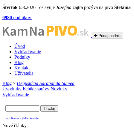
Štvrtok
6.8.2026 oslavuje
Jozefína
zajtra pozýva na pivo
Štefánia
6980
podnikov
PIVO
Kam Na
.sk
Pridaj podnik
Úvod
Vyhľadávanie
Podniky
Blog
Kontakt
Užívatelia
Blog
>
Degustácia Sarabanda Sumea
Úvodníky
Krátke správy
Novinky
Vyhľadávanie
Rozšírené výhľadávanie
Nové články