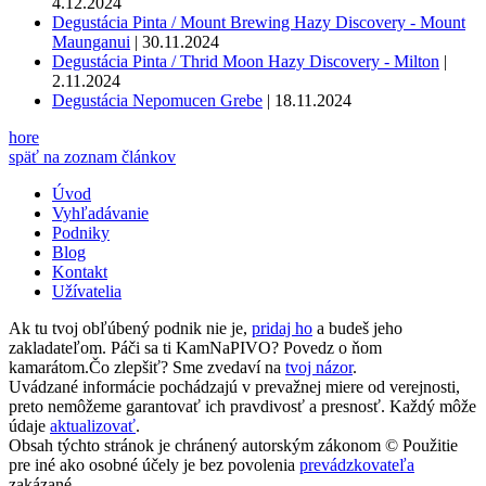
4.12.2024
Degustácia Pinta / Mount Brewing Hazy Discovery - Mount
Maunganui
|
30.11.2024
Degustácia Pinta / Thrid Moon Hazy Discovery - Milton
|
2.11.2024
Degustácia Nepomucen Grebe
|
18.11.2024
hore
späť na zoznam článkov
Úvod
Vyhľadávanie
Podniky
Blog
Kontakt
Užívatelia
Ak tu tvoj obľúbený podnik nie je,
pridaj ho
a budeš jeho
zakladateľom. Páči sa ti KamNaPIVO? Povedz o ňom
kamarátom.Čo zlepšiť? Sme zvedaví na
tvoj názor
.
Uvádzané informácie pochádzajú v prevažnej miere od verejnosti,
preto nemôžeme garantovať ich pravdivosť a presnosť. Každý môže
údaje
aktualizovať
.
Obsah týchto stránok je chránený autorským zákonom © Použitie
pre iné ako osobné účely je bez povolenia
prevádzkovateľa
zakázané.