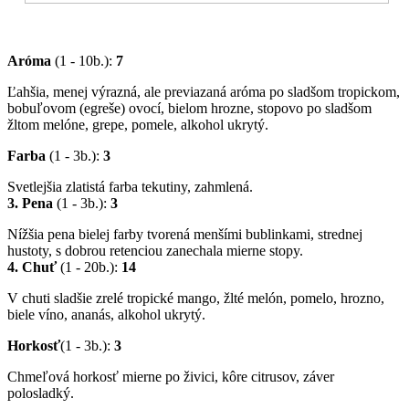
Aróma
(1 - 10b.):
7
Ľahšia, menej výrazná, ale previazaná aróma po sladšom tropickom,
bobuľovom (egreše) ovocí, bielom hrozne, stopovo po sladšom
žltom melóne, grepe, pomele, alkohol ukrytý.
Farba
(1 - 3b.):
3
Svetlejšia zlatistá farba tekutiny, zahmlená.
3. Pena
(1 - 3b.):
3
Nížšia pena bielej farby tvorená menšími bublinkami, strednej
hustoty, s dobrou retenciou zanechala mierne stopy.
4. Chuť
(1 - 20b.):
14
V chuti sladšie zrelé tropické mango, žlté melón, pomelo, hrozno,
biele víno, ananás, alkohol ukrytý.
Horkosť
(1 - 3b.):
3
Chmeľová horkosť mierne po živici, kôre citrusov, záver
polosladký.