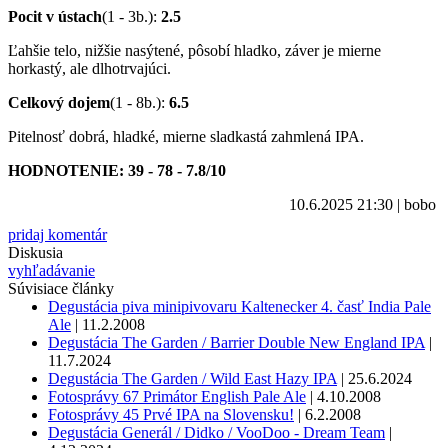
Pocit v ústach
(1 - 3b.):
2.5
Ľahšie telo, nižšie nasýtené, pôsobí hladko, záver je mierne
horkastý, ale dlhotrvajúci.
Celkový dojem
(1 - 8b.):
6.5
Pitelnosť dobrá, hladké, mierne sladkastá zahmlená IPA.
HODNOTENIE: 39 - 78 - 7.8/10
10.6.2025 21:30
|
bobo
pridaj komentár
Diskusia
vyhľadávanie
Súvisiace články
Degustácia piva minipivovaru Kaltenecker 4. časť India Pale
Ale
|
11.2.2008
Degustácia The Garden / Barrier Double New England IPA
|
11.7.2024
Degustácia The Garden / Wild East Hazy IPA
|
25.6.2024
Fotosprávy 67 Primátor English Pale Ale
|
4.10.2008
Fotosprávy 45 Prvé IPA na Slovensku!
|
6.2.2008
Degustácia Generál / Didko / VooDoo - Dream Team
|