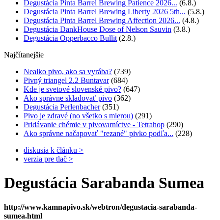
Degustácia Pinta Barrel Brewing Patience 2026...
(6.8.)
Degustácia Pinta Barrel Brewing Liberty 2026 5th...
(5.8.)
Degustácia Pinta Barrel Brewing Affection 2026...
(4.8.)
Degustácia DankHouse Dose of Nelson Sauvin
(3.8.)
Degustácia Opperbacco Bullit
(2.8.)
Najčítanejšie
Nealko pivo, ako sa vyrába?
(739)
Pivný triangel 2.2 Buntavar
(684)
Kde je svetové slovenské pivo?
(647)
Ako správne skladovať pivo
(362)
Degustácia Perlenbacher
(351)
Pivo je zdravé (no všetko s mierou)
(291)
Pridávanie chémie v pivovarníctve - Tetrahop
(290)
Ako správne načapovať "rezané" pivko podľa...
(228)
diskusia k článku >
verzia pre tlač >
Degustácia Sarabanda Sumea
http://www.kamnapivo.sk/webtron/degustacia-sarabanda-
sumea.html