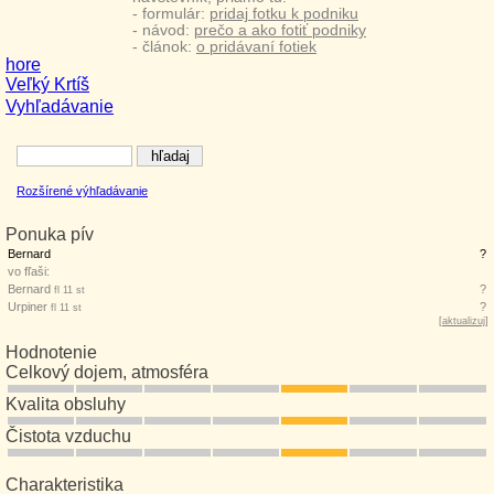
- formulár:
pridaj fotku k podniku
- návod:
prečo a ako fotiť podniky
- článok:
o pridávaní fotiek
hore
Veľký Krtíš
Vyhľadávanie
Rozšírené výhľadávanie
Ponuka pív
Bernard
?
vo fľaši:
Bernard
?
fl 11 st
Urpiner
?
fl 11 st
[
aktualizuj
]
Hodnotenie
Celkový dojem, atmosféra
Kvalita obsluhy
Čistota vzduchu
Charakteristika