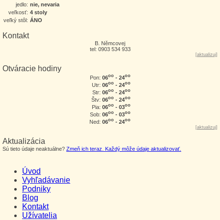
jedlo:
nie, nevaria
veľkosť:
4 stoly
veľký stôl:
ÁNO
Kontakt
B. Němcovej
tel: 0903 534 933
[
aktualizuj
]
Otváracie hodiny
oo
oo
06
- 24
Pon:
oo
oo
06
- 24
Utr:
oo
oo
06
- 24
Str:
oo
oo
06
- 24
Štv:
oo
oo
06
- 03
Pia:
oo
oo
06
- 03
Sob:
oo
oo
06
- 24
Ned:
[
aktualizuj
]
Aktualizácia
Sú tieto údaje neaktuálne?
Zmeň ich teraz. Každý môže údaje aktualizovať.
Úvod
Vyhľadávanie
Podniky
Blog
Kontakt
Užívatelia