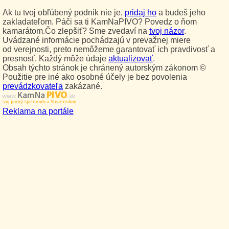
Ak tu tvoj obľúbený podnik nie je,
pridaj ho
a budeš jeho
zakladateľom. Páči sa ti KamNaPIVO? Povedz o ňom
kamarátom.Čo zlepšiť? Sme zvedaví na
tvoj názor
.
Uvádzané informácie pochádzajú v prevažnej miere
od verejnosti, preto nemôžeme garantovať ich pravdivosť a
presnosť. Každý môže údaje
aktualizovať
.
Obsah týchto stránok je chránený autorským zákonom ©
Použitie pre iné ako osobné účely je bez povolenia
prevádzkovateľa
zakázané.
PIVO
Kam Na
www.
.sk
Tvoj pivný sprievodca Slovenskom
Reklama na portále