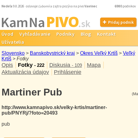
Nedeľa
9.8.2026 oslavuje
Ľubomíra
zajtra pozýva na pivo
Vavrinec
6980
podnikov
PIVO
Kam Na
.sk
Pridaj podnik
Úvod
Vyhľadávanie
Podniky
Blog
Kontakt
Užívatelia
Slovensko
>
Banskobystrický kraj
>
Okres Veľký Krtíš
>
Veľký
Krtíš
>
Fotky
Opis
Fotky
Diskusia
Mapa
- 222
- 109
Aktualizácia údajov
Prihlásenie
Martiner Pub
(Ma
http://www.kamnapivo.sk/velky-krtis/martiner-
pub/PNYRj/?foto=20493
pub