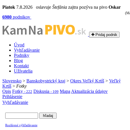
Piatok
7.8.2026 oslavuje
Štefánia
zajtra pozýva na pivo
Oskar
(Ma
6980
podnikov
PIVO
Kam Na
.sk
Pridaj podnik
Úvod
Vyhľadávanie
Podniky
Blog
Kontakt
Užívatelia
Slovensko
>
Banskobystrický kraj
>
Okres Veľký Krtíš
>
Veľký
Krtíš
>
Fotky
Opis
Fotky
Diskusia
Mapa
Aktualizácia údajov
- 222
- 109
Prihlásenie
Vyhľadávanie
Rozšírené výhľadávanie