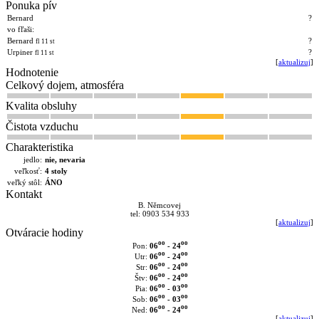
Ponuka pív
Bernard
?
vo fľaši:
Bernard
?
fl 11 st
Urpiner
?
fl 11 st
[
aktualizuj
]
Hodnotenie
Celkový dojem, atmosféra
Kvalita obsluhy
Čistota vzduchu
Charakteristika
jedlo:
nie, nevaria
veľkosť:
4 stoly
veľký stôl:
ÁNO
Kontakt
B. Němcovej
tel: 0903 534 933
[
aktualizuj
]
Otváracie hodiny
oo
oo
06
- 24
Pon:
oo
oo
06
- 24
Utr:
oo
oo
06
- 24
Str:
oo
oo
06
- 24
Štv:
oo
oo
06
- 03
Pia:
oo
oo
06
- 03
Sob:
oo
oo
06
- 24
Ned:
[
aktualizuj
]