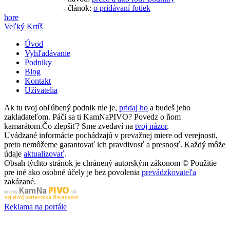
- článok:
o pridávaní fotiek
hore
Veľký Krtíš
Úvod
Vyhľadávanie
Podniky
Blog
Kontakt
Užívatelia
Ak tu tvoj obľúbený podnik nie je,
pridaj ho
a budeš jeho
zakladateľom. Páči sa ti KamNaPIVO? Povedz o ňom
kamarátom.Čo zlepšiť? Sme zvedaví na
tvoj názor
.
Uvádzané informácie pochádzajú v prevažnej miere od verejnosti,
preto nemôžeme garantovať ich pravdivosť a presnosť. Každý môže
údaje
aktualizovať
.
Obsah týchto stránok je chránený autorským zákonom © Použitie
pre iné ako osobné účely je bez povolenia
prevádzkovateľa
zakázané.
PIVO
Kam Na
www.
.sk
Tvoj pivný sprievodca Slovenskom
Reklama na portále