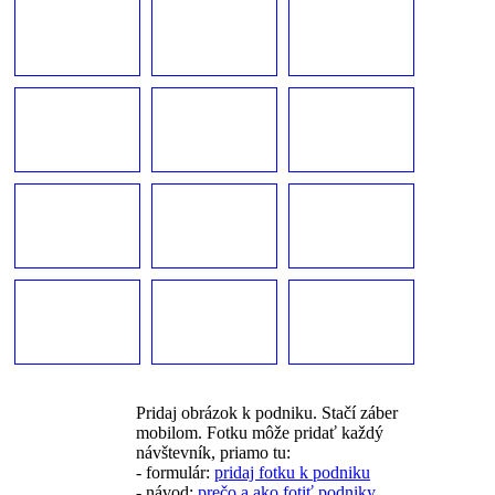
Pridaj obrázok k podniku. Stačí záber
mobilom. Fotku môže pridať každý
návštevník, priamo tu:
- formulár:
pridaj fotku k podniku
- návod:
prečo a ako fotiť podniky