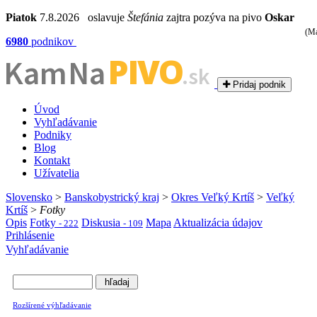
Piatok
7.8.2026 oslavuje
Štefánia
zajtra pozýva na pivo
Oskar
(Ma
6980
podnikov
PIVO
Kam Na
.sk
Pridaj podnik
Úvod
Vyhľadávanie
Podniky
Blog
Kontakt
Užívatelia
Slovensko
>
Banskobystrický kraj
>
Okres Veľký Krtíš
>
Veľký
Krtíš
>
Fotky
Opis
Fotky
Diskusia
Mapa
Aktualizácia údajov
- 222
- 109
Prihlásenie
Vyhľadávanie
Rozšírené výhľadávanie