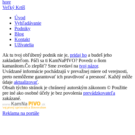
hore
Veľký Krtíš
Úvod
Vyhľadávanie
Podniky
Blog
Kontakt
Užívatelia
Ak tu tvoj obľúbený podnik nie je,
pridaj ho
a budeš jeho
zakladateľom. Páči sa ti KamNaPIVO? Povedz o ňom
kamarátom.Čo zlepšiť? Sme zvedaví na
tvoj názor
.
Uvádzané informácie pochádzajú v prevažnej miere od verejnosti,
preto nemôžeme garantovať ich pravdivosť a presnosť. Každý môže
údaje
aktualizovať
.
Obsah týchto stránok je chránený autorským zákonom © Použitie
pre iné ako osobné účely je bez povolenia
prevádzkovateľa
zakázané.
PIVO
Kam Na
www.
.sk
Tvoj pivný sprievodca Slovenskom
Reklama na portále