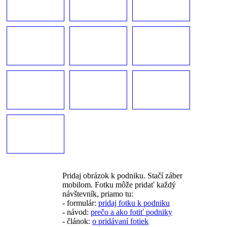
Pridaj obrázok k podniku. Stačí záber
mobilom. Fotku môže pridať každý
návštevník, priamo tu:
- formulár:
pridaj fotku k podniku
- návod:
prečo a ako fotiť podniky
- článok:
o pridávaní fotiek