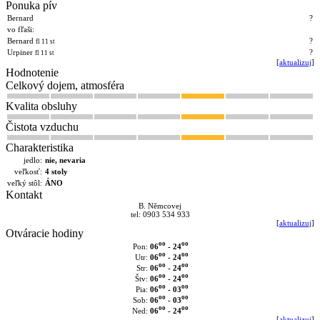
Ponuka pív
Bernard
?
vo fľaši:
Bernard
?
fl 11 st
Urpiner
?
fl 11 st
[
aktualizuj
]
Hodnotenie
Celkový dojem, atmosféra
Kvalita obsluhy
Čistota vzduchu
Charakteristika
jedlo:
nie, nevaria
veľkosť:
4 stoly
veľký stôl:
ÁNO
Kontakt
B. Němcovej
tel: 0903 534 933
[
aktualizuj
]
Otváracie hodiny
oo
oo
06
- 24
Pon:
oo
oo
06
- 24
Utr:
oo
oo
06
- 24
Str:
oo
oo
06
- 24
Štv:
oo
oo
06
- 03
Pia:
oo
oo
06
- 03
Sob:
oo
oo
06
- 24
Ned:
[
aktualizuj
]