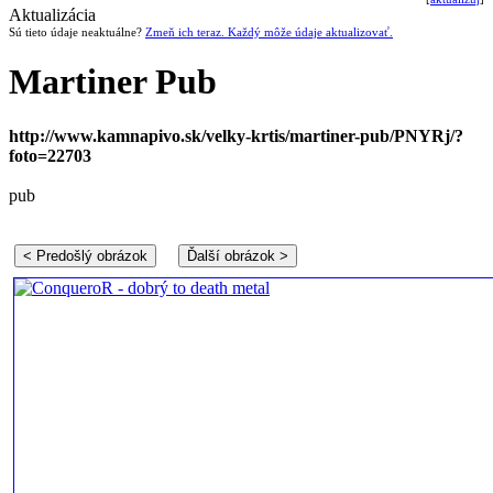
Aktualizácia
Sú tieto údaje neaktuálne?
Zmeň ich teraz. Každý môže údaje aktualizovať.
Martiner Pub
http://www.kamnapivo.sk/velky-krtis/martiner-pub/PNYRj/?
foto=22703
pub