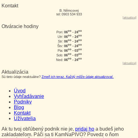
Kontakt
B. Němcovej
tel: 0903 534 933
[
aktualizuj
]
Otváracie hodiny
oo
oo
06
- 24
Pon:
oo
oo
06
- 24
Utr:
oo
oo
06
- 24
Str:
oo
oo
06
- 24
Štv:
oo
oo
06
- 03
Pia:
oo
oo
06
- 03
Sob:
oo
oo
06
- 24
Ned:
[
aktualizuj
]
Aktualizácia
Sú tieto údaje neaktuálne?
Zmeň ich teraz. Každý môže údaje aktualizovať.
Úvod
Vyhľadávanie
Podniky
Blog
Kontakt
Užívatelia
Ak tu tvoj obľúbený podnik nie je,
pridaj ho
a budeš jeho
zakladateľom. Páči sa ti KamNaPIVO? Povedz o ňom