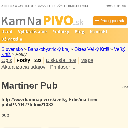
Sobota
8.8.2026 oslavuje
Oskar
zajtra pozýva na pivo
Ľubomíra
6980
podnikov
PIVO
Kam Na
.sk
Pridaj podnik
Úvod
Vyhľadávanie
Podniky
Blog
Kontakt
Užívatelia
Slovensko
>
Banskobystrický kraj
>
Okres Veľký Krtíš
>
Veľký
Krtíš
>
Fotky
Opis
Fotky
Diskusia
Mapa
- 222
- 109
Aktualizácia údajov
Prihlásenie
Martiner Pub
(Ma
http://www.kamnapivo.sk/velky-krtis/martiner-
pub/PNYRj/?foto=21333
pub