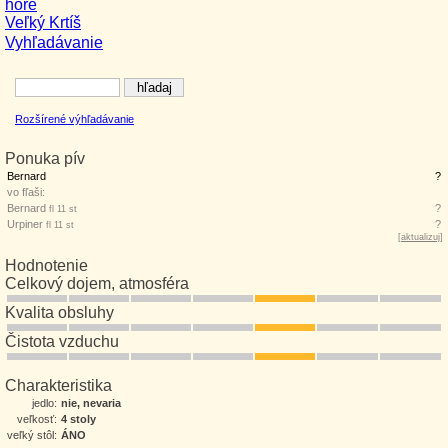
hore
Veľký Krtíš
Vyhľadávanie
Rozšírené výhľadávanie
Ponuka pív
Bernard
?
vo fľaši:
Bernard
?
fl 11 st
Urpiner
?
fl 11 st
[
aktualizuj
]
Hodnotenie
Celkový dojem, atmosféra
Kvalita obsluhy
Čistota vzduchu
Charakteristika
jedlo:
nie, nevaria
veľkosť:
4 stoly
veľký stôl:
ÁNO