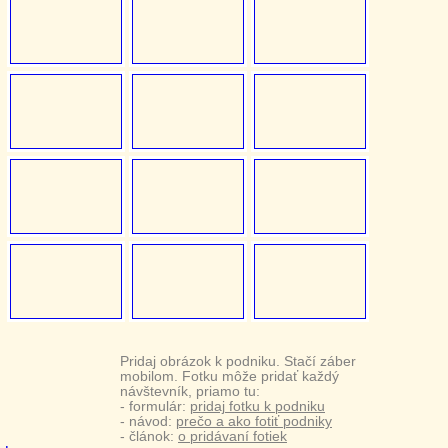
Pridaj obrázok k podniku. Stačí záber
mobilom. Fotku môže pridať každý
návštevník, priamo tu:
- formulár:
pridaj fotku k podniku
- návod:
prečo a ako fotiť podniky
- článok:
o pridávaní fotiek