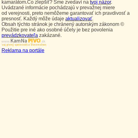
kamarátom.Čo zlepšiť? Sme zvedaví na
tvoj názor
.
Uvádzané informácie pochádzajú v prevažnej miere
od verejnosti, preto nemôžeme garantovať ich pravdivosť a
presnosť. Každý môže údaje
aktualizovať
.
Obsah týchto stránok je chránený autorským zákonom ©
Použitie pre iné ako osobné účely je bez povolenia
prevádzkovateľa
zakázané.
PIVO
Kam Na
www.
.sk
Tvoj pivný sprievodca Slovenskom
Reklama na portále