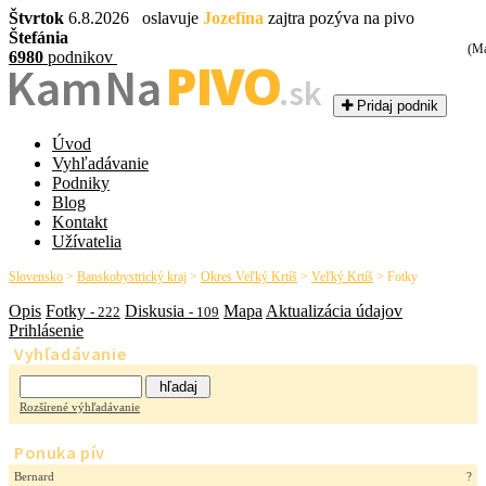
Štvrtok
6.8.2026 oslavuje
Jozefína
zajtra pozýva na pivo
Štefánia
(Ma
6980
podnikov
PIVO
Kam Na
.sk
Pridaj podnik
Úvod
Vyhľadávanie
Podniky
Blog
Kontakt
Užívatelia
Slovensko
>
Banskobystrický kraj
>
Okres Veľký Krtíš
>
Veľký Krtíš
>
Fotky
Opis
Fotky
Diskusia
Mapa
Aktualizácia údajov
- 222
- 109
Prihlásenie
Vyhľadávanie
Rozšírené výhľadávanie
Ponuka pív
Bernard
?