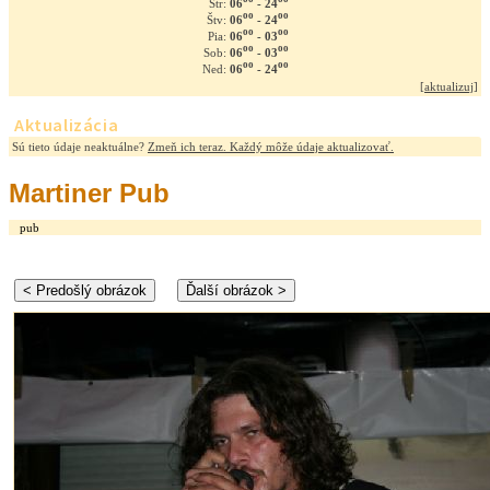
06
- 24
Str:
oo
oo
06
- 24
Štv:
oo
oo
06
- 03
Pia:
oo
oo
06
- 03
Sob:
oo
oo
06
- 24
Ned:
[
aktualizuj
]
Aktualizácia
Sú tieto údaje neaktuálne?
Zmeň ich teraz. Každý môže údaje aktualizovať.
Martiner Pub
pub