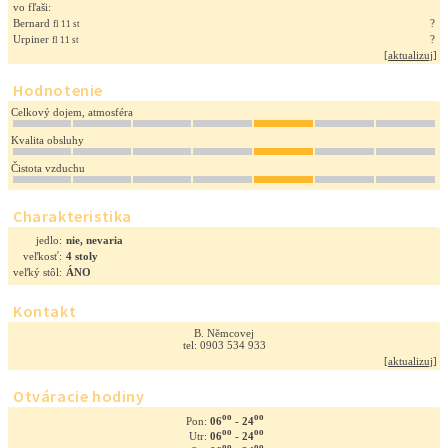
vo fľaši:
Bernard
?
fl 11 st
Urpiner
?
fl 11 st
[
aktualizuj
]
Hodnotenie
Celkový dojem, atmosféra
Kvalita obsluhy
Čistota vzduchu
Charakteristika
jedlo:
nie, nevaria
veľkosť:
4 stoly
veľký stôl:
ÁNO
Kontakt
B. Němcovej
tel: 0903 534 933
[
aktualizuj
]
Otváracie hodiny
oo
oo
06
- 24
Pon:
oo
oo
06
- 24
Utr:
oo
oo