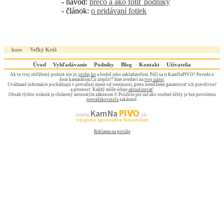
- návod:
prečo a ako fotiť podniky
- článok:
o pridávaní fotiek
hore
Veľký Krtíš
Úvod
Vyhľadávanie
Podniky
Blog
Kontakt
Užívatelia
Ak tu tvoj obľúbený podnik nie je,
pridaj ho
a budeš jeho zakladateľom. Páči sa ti KamNaPIVO? Povedz o
ňom kamarátom.Čo zlepšiť? Sme zvedaví na
tvoj názor
.
Uvádzané informácie pochádzajú v prevažnej miere od verejnosti, preto nemôžeme garantovať ich pravdivosť
a presnosť. Každý môže údaje
aktualizovať
.
Obsah týchto stránok je chránený autorským zákonom © Použitie pre iné ako osobné účely je bez povolenia
prevádzkovateľa
zakázané.
PIVO
Kam Na
www.
.sk
Tvoj pivný sprievodca Slovenskom
Reklama na portále