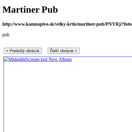
Martiner Pub
http://www.kamnapivo.sk/velky-krtis/martiner-pub/PNYRj/?fot
pub