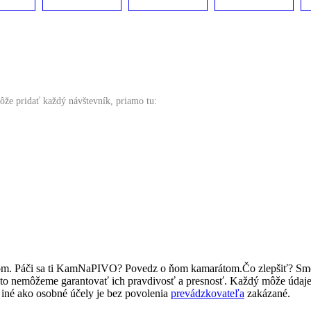
ôže pridať každý návštevník, priamo tu:
ľom. Páči sa ti KamNaPIVO? Povedz o ňom kamarátom.Čo zlepšiť? Sm
reto nemôžeme garantovať ich pravdivosť a presnosť. Každý môže údaj
iné ako osobné účely je bez povolenia
prevádzkovateľa
zakázané.