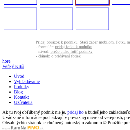
Pridaj obrázok k podniku. Stačí záber mobilom. Fotku m
- formulár:
pridaj fotku k podniku
- návod:
prečo a ako fotiť podniky
- článok:
o pridávaní fotiek
hore
Veľký Krtíš
Úvod
Vyhľadávanie
Podniky
Blog
Kontakt
Užívatelia
Ak tu tvoj obľúbený podnik nie je,
pridaj ho
a budeš jeho zakladate
Uvádzané informácie pochádzajú v prevažnej miere od verejnosti, p
Obsah týchto stránok je chránený autorským zákonom © Použitie pre 
PIVO
Kam Na
www.
.sk