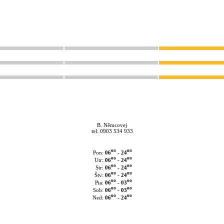
B. Němcovej
tel: 0903 534 933
oo
oo
06
- 24
Pon:
oo
oo
06
- 24
Utr:
oo
oo
06
- 24
Str:
oo
oo
06
- 24
Štv:
oo
oo
06
- 03
Pia:
oo
oo
06
- 03
Sob:
oo
oo
06
- 24
Ned: