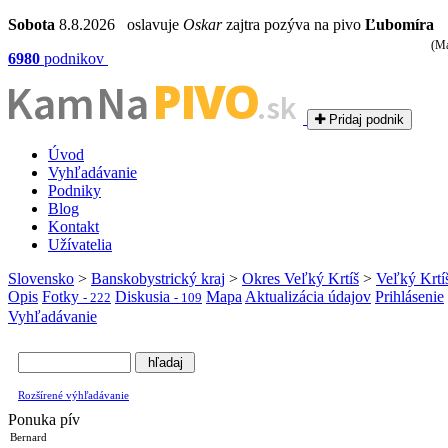
Sobota
8.8.2026 oslavuje
Oskar
zajtra pozýva na pivo
Ľubomíra
(Ma
6980
podnikov
PIVO
Kam Na
.sk
Pridaj podnik
Úvod
Vyhľadávanie
Podniky
Blog
Kontakt
Užívatelia
Slovensko
>
Banskobystrický kraj
>
Okres Veľký Krtíš
>
Veľký Krtí
Opis
Fotky
Diskusia
Mapa
Aktualizácia údajov
Prihlásenie
- 222
- 109
Vyhľadávanie
Rozšírené výhľadávanie
Ponuka pív
Bernard