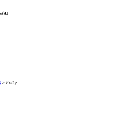
rťák)
š
>
Fotky