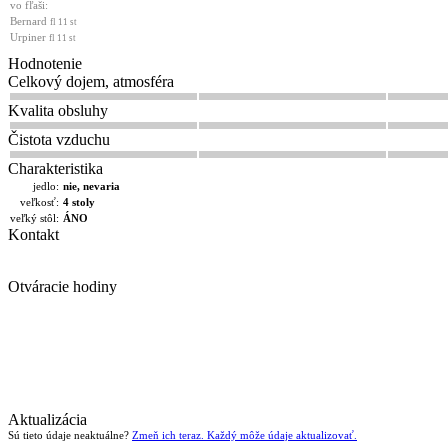
vo fľaši:
Bernard
fl 11 st
Urpiner
fl 11 st
Hodnotenie
Celkový dojem, atmosféra
Kvalita obsluhy
Čistota vzduchu
Charakteristika
jedlo:
nie, nevaria
veľkosť:
4 stoly
veľký stôl:
ÁNO
Kontakt
Otváracie hodiny
Aktualizácia
Sú tieto údaje neaktuálne?
Zmeň ich teraz. Každý môže údaje aktualizovať.