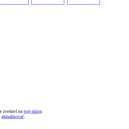
e zvedaví na
tvoj názor
.
e
aktualizovať
.