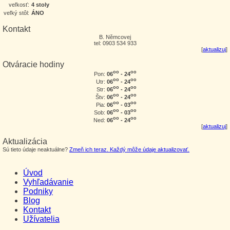
veľkosť:
4 stoly
veľký stôl:
ÁNO
Kontakt
B. Němcovej
tel: 0903 534 933
[
aktualizuj
]
Otváracie hodiny
oo
oo
06
- 24
Pon:
oo
oo
06
- 24
Utr:
oo
oo
06
- 24
Str:
oo
oo
06
- 24
Štv:
oo
oo
06
- 03
Pia:
oo
oo
06
- 03
Sob:
oo
oo
06
- 24
Ned:
[
aktualizuj
]
Aktualizácia
Sú tieto údaje neaktuálne?
Zmeň ich teraz. Každý môže údaje aktualizovať.
Úvod
Vyhľadávanie
Podniky
Blog
Kontakt
Užívatelia