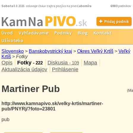
Sobota
8.8.2026 oslavuje
Oskar
zajtra pozýva na pivo
Ľubomíra
6980
podnikov
PIVO
Kam Na
.sk
Pridaj podnik
Úvod
Vyhľadávanie
Podniky
Blog
Kontakt
Užívatelia
Slovensko
>
Banskobystrický kraj
>
Okres Veľký Krtíš
>
Veľký
Krtíš
>
Fotky
Opis
Fotky
Diskusia
Mapa
- 222
- 109
Aktualizácia údajov
Prihlásenie
Martiner Pub
(Ma
http://www.kamnapivo.sk/velky-krtis/martiner-
pub/PNYRj/?foto=23801
pub