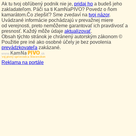
Ak tu tvoj obľúbený podnik nie je,
pridaj ho
a budeš jeho
zakladateľom. Páči sa ti KamNaPIVO? Povedz o ňom
kamarátom.Čo zlepšiť? Sme zvedaví na
tvoj názor
.
Uvádzané informácie pochádzajú v prevažnej miere
od verejnosti, preto nemôžeme garantovať ich pravdivosť a
presnosť. Každý môže údaje
aktualizovať
.
Obsah týchto stránok je chránený autorským zákonom ©
Použitie pre iné ako osobné účely je bez povolenia
prevádzkovateľa
zakázané.
PIVO
Kam Na
www.
.sk
Tvoj pivný sprievodca Slovenskom
Reklama na portále