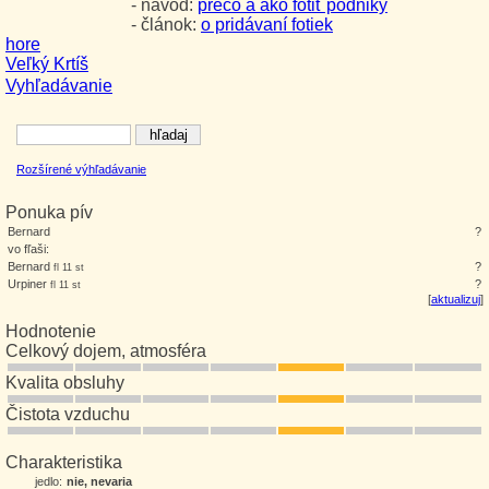
- návod:
prečo a ako fotiť podniky
- článok:
o pridávaní fotiek
hore
Veľký Krtíš
Vyhľadávanie
Rozšírené výhľadávanie
Ponuka pív
Bernard
?
vo fľaši:
Bernard
?
fl 11 st
Urpiner
?
fl 11 st
[
aktualizuj
]
Hodnotenie
Celkový dojem, atmosféra
Kvalita obsluhy
Čistota vzduchu
Charakteristika
jedlo:
nie, nevaria