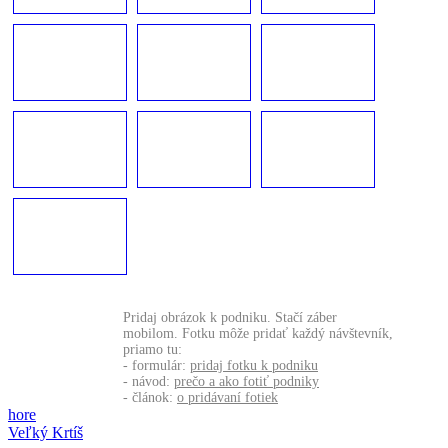
Pridaj obrázok k podniku. Stačí záber
mobilom. Fotku môže pridať každý návštevník,
priamo tu:
- formulár:
pridaj fotku k podniku
- návod:
prečo a ako fotiť podniky
- článok:
o pridávaní fotiek
hore
Veľký Krtíš