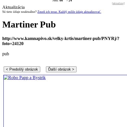
06
- 24
Ned:
[
aktualizuj
]
Aktualizácia
Sú tieto údaje neaktuálne?
Zmeň ich teraz. Každý môže údaje aktualizovať.
Martiner Pub
http://www.kamnapivo.sk/velky-krtis/martiner-pub/PNYRj/?
foto=24120
pub