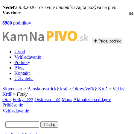
Nedeľa
9.8.2026 oslavuje
Ľubomíra
zajtra pozýva na pivo
Vavrinec
(Ma
6980
podnikov
PIVO
Kam Na
.sk
Pridaj podnik
Úvod
Vyhľadávanie
Podniky
Blog
Kontakt
Užívatelia
Slovensko
>
Banskobystrický kraj
>
Okres Veľký Krtíš
>
Veľký
Krtíš
>
Fotky
Opis
Fotky
Diskusia
Mapa
Aktualizácia údajov
- 222
- 109
Prihlásenie
Vyhľadávanie