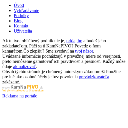
Úvod
Vyhľadávanie
Podniky
Blog
Kontakt
Užívatelia
Ak tu tvoj obľúbený podnik nie je,
pridaj ho
a budeš jeho
zakladateľom. Páči sa ti KamNaPIVO? Povedz o ňom
kamarátom.Čo zlepšiť? Sme zvedaví na
tvoj názor
.
Uvádzané informácie pochádzajú v prevažnej miere od verejnosti,
preto nemôžeme garantovať ich pravdivosť a presnosť. Každý môže
údaje
aktualizovať
.
Obsah týchto stránok je chránený autorským zákonom © Použitie
pre iné ako osobné účely je bez povolenia
prevádzkovateľa
zakázané.
PIVO
Kam Na
www.
.sk
Tvoj pivný sprievodca Slovenskom
Reklama na portále