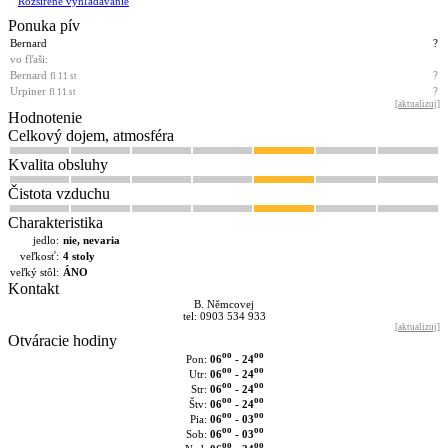
Rozšírené výhľadávanie
Ponuka pív
Bernard
?
vo fľaši:
Bernard
?
fl 11 st
Urpiner
?
fl 11 st
[
aktualizuj
]
Hodnotenie
Celkový dojem, atmosféra
Kvalita obsluhy
Čistota vzduchu
Charakteristika
jedlo:
nie, nevaria
veľkosť:
4 stoly
veľký stôl:
ÁNO
Kontakt
B. Němcovej
tel: 0903 534 933
[
aktualizuj
]
Otváracie hodiny
oo
oo
06
- 24
Pon:
oo
oo
06
- 24
Utr:
oo
oo
06
- 24
Str:
oo
oo
06
- 24
Štv:
oo
oo
06
- 03
Pia:
oo
oo
06
- 03
Sob:
oo
oo