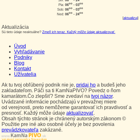
oo
oo
06
- 03
Pia:
oo
oo
06
- 03
Sob:
oo
oo
06
- 24
Ned:
[
aktualizuj
]
Aktualizácia
Sú tieto údaje neaktuálne?
Zmeň ich teraz. Každý môže údaje aktualizovať.
Úvod
Vyhľadávanie
Podniky
Blog
Kontakt
Užívatelia
Ak tu tvoj obľúbený podnik nie je,
pridaj ho
a budeš jeho
zakladateľom. Páči sa ti KamNaPIVO? Povedz o ňom
kamarátom.Čo zlepšiť? Sme zvedaví na
tvoj názor
.
Uvádzané informácie pochádzajú v prevažnej miere
od verejnosti, preto nemôžeme garantovať ich pravdivosť a
presnosť. Každý môže údaje
aktualizovať
.
Obsah týchto stránok je chránený autorským zákonom ©
Použitie pre iné ako osobné účely je bez povolenia
prevádzkovateľa
zakázané.
PIVO
Kam Na
www.
.sk
Tvoj pivný sprievodca Slovenskom