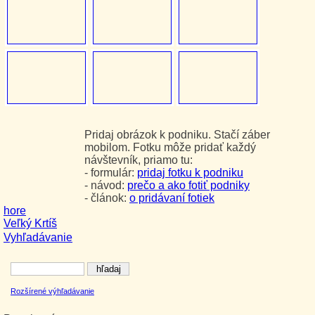
Pridaj obrázok k podniku. Stačí záber
mobilom. Fotku môže pridať každý
návštevník, priamo tu:
- formulár:
pridaj fotku k podniku
- návod:
prečo a ako fotiť podniky
- článok:
o pridávaní fotiek
hore
Veľký Krtíš
Vyhľadávanie
Rozšírené výhľadávanie