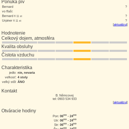
Ponuka pív
Bernard
?
vo fľaši:
Bernard
?
fl 11 st
Urpiner
?
fl 11 st
[
aktualizuj
]
Hodnotenie
Celkový dojem, atmosféra
Kvalita obsluhy
Čistota vzduchu
Charakteristika
jedlo:
nie, nevaria
veľkosť:
4 stoly
veľký stôl:
ÁNO
Kontakt
B. Němcovej
tel: 0903 534 933
[
aktualizuj
]
Otváracie hodiny
oo
oo
06
- 24
Pon:
oo
oo
06
- 24
Utr:
oo
oo
06
- 24
Str:
oo
oo
06
- 24
Štv: