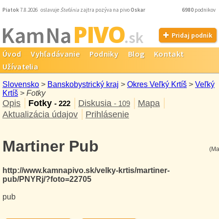
Piatok
7.8.2026 oslavuje
Štefánia
zajtra pozýva na pivo
Oskar
6980
podnikov
PIVO
Kam Na
.sk
Pridaj podnik
Úvod
Vyhľadávanie
Podniky
Blog
Kontakt
Užívatelia
Slovensko
>
Banskobystrický kraj
>
Okres Veľký Krtíš
>
Veľký
Krtíš
>
Fotky
Opis
Fotky
Diskusia
Mapa
- 222
- 109
Aktualizácia údajov
Prihlásenie
Martiner Pub
(Ma
http://www.kamnapivo.sk/velky-krtis/martiner-
pub/PNYRj/?foto=22705
pub