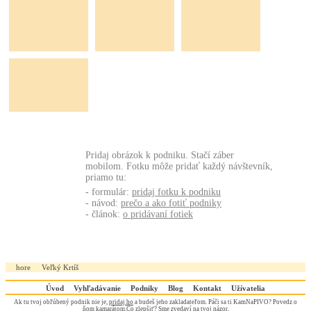
Pridaj obrázok k podniku. Stačí záber
mobilom. Fotku môže pridať každý návštevník,
priamo tu:
- formulár:
pridaj fotku k podniku
- návod:
prečo a ako fotiť podniky
- článok:
o pridávaní fotiek
hore
Veľký Krtíš
Úvod
Vyhľadávanie
Podniky
Blog
Kontakt
Užívatelia
Ak tu tvoj obľúbený podnik nie je,
pridaj ho
a budeš jeho zakladateľom. Páči sa ti KamNaPIVO? Povedz o
ňom kamarátom.Čo zlepšiť? Sme zvedaví na
tvoj názor
.