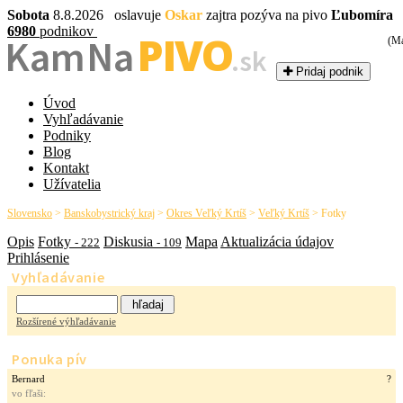
Sobota
8.8.2026 oslavuje
Oskar
zajtra pozýva na pivo
Ľubomíra
6980
podnikov
PIVO
Kam Na
(Ma
.sk
Pridaj podnik
Úvod
Vyhľadávanie
Podniky
Blog
Kontakt
Užívatelia
Slovensko
>
Banskobystrický kraj
>
Okres Veľký Krtíš
>
Veľký Krtíš
>
Fotky
Opis
Fotky
Diskusia
Mapa
Aktualizácia údajov
- 222
- 109
Prihlásenie
Vyhľadávanie
Rozšírené výhľadávanie
Ponuka pív
Bernard
?
vo fľaši: