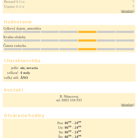
Bernard
?
fl 11 st
Urpiner
?
fl 11 st
[
aktualizuj
]
Hodnotenie
Celkový dojem, atmosféra
Kvalita obsluhy
Čistota vzduchu
Charakteristika
jedlo:
nie, nevaria
veľkosť:
4 stoly
veľký stôl:
ÁNO
Kontakt
B. Němcovej
tel: 0903 534 933
[
aktualizuj
]
Otváracie hodiny
oo
oo
06
- 24
Pon:
oo
oo
06
- 24
Utr:
oo
oo
06
- 24
Str:
oo
oo
06
- 24
Štv: