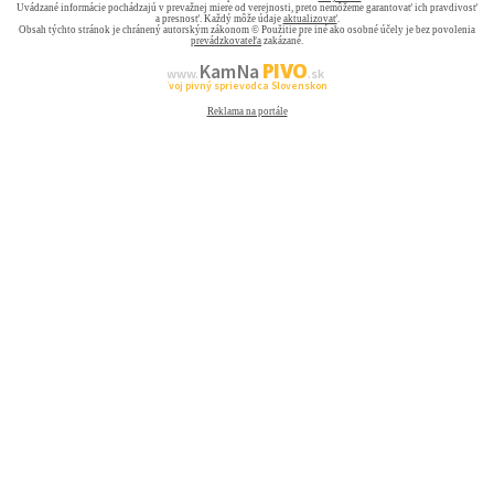
Uvádzané informácie pochádzajú v prevažnej miere od verejnosti, preto nemôžeme garantovať ich pravdivosť
a presnosť. Každý môže údaje
aktualizovať
.
Obsah týchto stránok je chránený autorským zákonom © Použitie pre iné ako osobné účely je bez povolenia
prevádzkovateľa
zakázané.
PIVO
Kam Na
www.
.sk
Tvoj pivný sprievodca Slovenskom
Reklama na portále