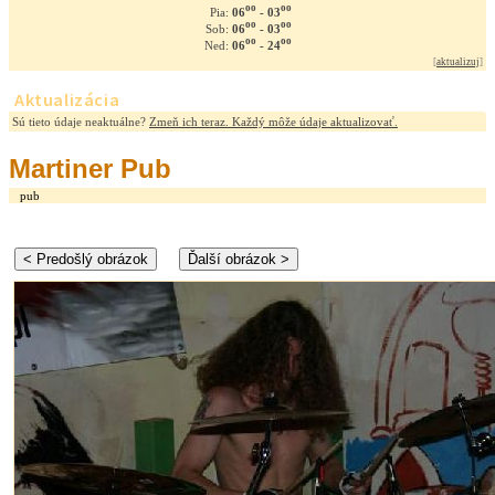
oo
oo
06
- 03
Pia:
oo
oo
06
- 03
Sob:
oo
oo
06
- 24
Ned:
[
aktualizuj
]
Aktualizácia
Sú tieto údaje neaktuálne?
Zmeň ich teraz. Každý môže údaje aktualizovať.
Martiner Pub
pub