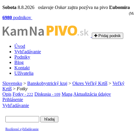
Sobota
8.8.2026 oslavuje
Oskar
zajtra pozýva na pivo
Ľubomíra
(Ma
6980
podnikov
PIVO
Kam Na
.sk
Pridaj podnik
Úvod
Vyhľadávanie
Podniky
Blog
Kontakt
Užívatelia
Slovensko
>
Banskobystrický kraj
>
Okres Veľký Krtíš
>
Veľký
Krtíš
>
Fotky
Opis
Fotky
Diskusia
Mapa
Aktualizácia údajov
- 222
- 109
Prihlásenie
Vyhľadávanie
Rozšírené výhľadávanie