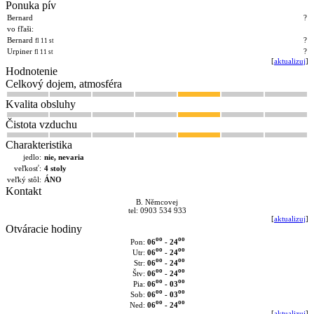
Ponuka pív
Bernard
?
vo fľaši:
Bernard
?
fl 11 st
Urpiner
?
fl 11 st
[
aktualizuj
]
Hodnotenie
Celkový dojem, atmosféra
Kvalita obsluhy
Čistota vzduchu
Charakteristika
jedlo:
nie, nevaria
veľkosť:
4 stoly
veľký stôl:
ÁNO
Kontakt
B. Němcovej
tel: 0903 534 933
[
aktualizuj
]
Otváracie hodiny
oo
oo
06
- 24
Pon:
oo
oo
06
- 24
Utr:
oo
oo
06
- 24
Str:
oo
oo
06
- 24
Štv:
oo
oo
06
- 03
Pia:
oo
oo
06
- 03
Sob:
oo
oo
06
- 24
Ned:
[
aktualizuj
]