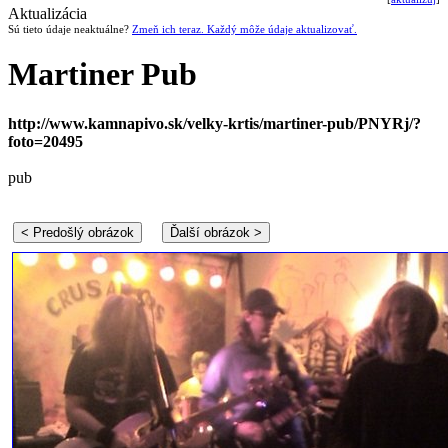
Aktualizácia
Sú tieto údaje neaktuálne?
Zmeň ich teraz. Každý môže údaje aktualizovať.
Martiner Pub
http://www.kamnapivo.sk/velky-krtis/martiner-pub/PNYRj/?
foto=20495
pub