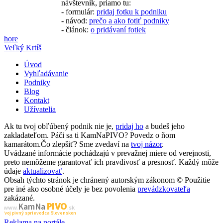
návštevník, priamo tu:
- formulár:
pridaj fotku k podniku
- návod:
prečo a ako fotiť podniky
- článok:
o pridávaní fotiek
hore
Veľký Krtíš
Úvod
Vyhľadávanie
Podniky
Blog
Kontakt
Užívatelia
Ak tu tvoj obľúbený podnik nie je,
pridaj ho
a budeš jeho
zakladateľom. Páči sa ti KamNaPIVO? Povedz o ňom
kamarátom.Čo zlepšiť? Sme zvedaví na
tvoj názor
.
Uvádzané informácie pochádzajú v prevažnej miere od verejnosti,
preto nemôžeme garantovať ich pravdivosť a presnosť. Každý môže
údaje
aktualizovať
.
Obsah týchto stránok je chránený autorským zákonom © Použitie
pre iné ako osobné účely je bez povolenia
prevádzkovateľa
zakázané.
PIVO
Kam Na
www.
.sk
Tvoj pivný sprievodca Slovenskom
Reklama na portále