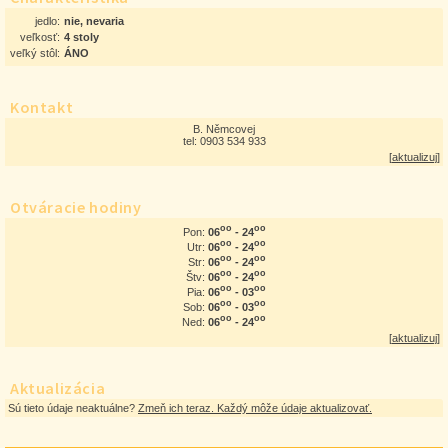
jedlo:
nie, nevaria
veľkosť:
4 stoly
veľký stôl:
ÁNO
Kontakt
B. Němcovej
tel: 0903 534 933
[
aktualizuj
]
Otváracie hodiny
oo
oo
06
- 24
Pon:
oo
oo
06
- 24
Utr:
oo
oo
06
- 24
Str:
oo
oo
06
- 24
Štv:
oo
oo
06
- 03
Pia:
oo
oo
06
- 03
Sob:
oo
oo
06
- 24
Ned:
[
aktualizuj
]
Aktualizácia
Sú tieto údaje neaktuálne?
Zmeň ich teraz. Každý môže údaje aktualizovať.