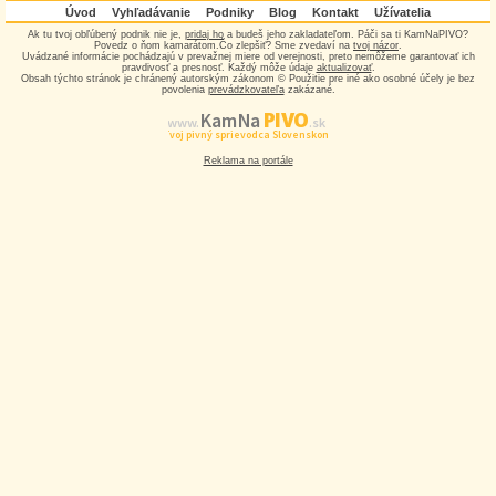
Úvod
Vyhľadávanie
Podniky
Blog
Kontakt
Užívatelia
Ak tu tvoj obľúbený podnik nie je,
pridaj ho
a budeš jeho zakladateľom. Páči sa ti KamNaPIVO?
Povedz o ňom kamarátom.Čo zlepšiť? Sme zvedaví na
tvoj názor
.
Uvádzané informácie pochádzajú v prevažnej miere od verejnosti, preto nemôžeme garantovať ich
pravdivosť a presnosť. Každý môže údaje
aktualizovať
.
Obsah týchto stránok je chránený autorským zákonom © Použitie pre iné ako osobné účely je bez
povolenia
prevádzkovateľa
zakázané.
PIVO
Kam Na
www.
.sk
Tvoj pivný sprievodca Slovenskom
Reklama na portále