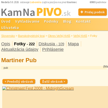
Nedeľa
9.8.2026 oslavuje
Ľubomíra
zajtra pozýva na pivo
Vavrinec
6980
podnikov
PIVO
Kam Na
.sk
Pridaj podnik
Úvod
Vyhľadávanie
Podniky
Blog
Kontakt
Užívatelia
Slovensko
>
Banskobystrický kraj
>
Okres Veľký Krtíš
>
Veľký Krtíš
>
Fotky
Opis
Fotky
Diskusia
Mapa
- 222
- 109
Aktualizácia údajov
Prihlásenie
Martiner Pub
(Ma
pub