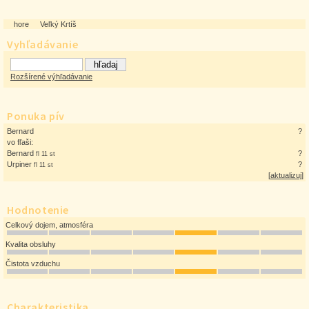
hore
Veľký Krtíš
Vyhľadávanie
Rozšírené výhľadávanie
Ponuka pív
Bernard
?
vo fľaši:
Bernard
?
fl 11 st
Urpiner
?
fl 11 st
[
aktualizuj
]
Hodnotenie
Celkový dojem, atmosféra
Kvalita obsluhy
Čistota vzduchu
Charakteristika