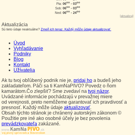
oo
oo
06
- 03
Pia:
oo
oo
06
- 03
Sob:
oo
oo
06
- 24
Ned:
[
aktualizuj
]
Aktualizácia
Sú tieto údaje neaktuálne?
Zmeň ich teraz. Každý môže údaje aktualizovať.
Úvod
Vyhľadávanie
Podniky
Blog
Kontakt
Užívatelia
Ak tu tvoj obľúbený podnik nie je,
pridaj ho
a budeš jeho
zakladateľom. Páči sa ti KamNaPIVO? Povedz o ňom
kamarátom.Čo zlepšiť? Sme zvedaví na
tvoj názor
.
Uvádzané informácie pochádzajú v prevažnej miere
od verejnosti, preto nemôžeme garantovať ich pravdivosť a
presnosť. Každý môže údaje
aktualizovať
.
Obsah týchto stránok je chránený autorským zákonom ©
Použitie pre iné ako osobné účely je bez povolenia
prevádzkovateľa
zakázané.
PIVO
Kam Na
www.
.sk
Tvoj pivný sprievodca Slovenskom