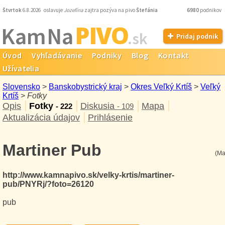
Štvrtok
6.8.2026 oslavuje
Jozefína
zajtra pozýva na pivo
Štefánia
6980
podnikov
PIVO
Kam Na
.sk
Pridaj podnik
Úvod
Vyhľadávanie
Podniky
Blog
Kontakt
Užívatelia
Slovensko
>
Banskobystrický kraj
>
Okres Veľký Krtíš
>
Veľký
Krtíš
>
Fotky
Opis
Fotky
Diskusia
Mapa
- 222
- 109
Aktualizácia údajov
Prihlásenie
Martiner Pub
(Ma
http://www.kamnapivo.sk/velky-krtis/martiner-
pub/PNYRj/?foto=26120
pub