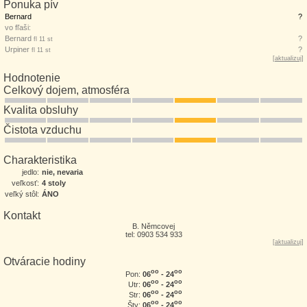
Ponuka pív
Bernard
?
vo fľaši:
Bernard
?
fl 11 st
Urpiner
?
fl 11 st
[
aktualizuj
]
Hodnotenie
Celkový dojem, atmosféra
Kvalita obsluhy
Čistota vzduchu
Charakteristika
jedlo:
nie, nevaria
veľkosť:
4 stoly
veľký stôl:
ÁNO
Kontakt
B. Němcovej
tel: 0903 534 933
[
aktualizuj
]
Otváracie hodiny
oo
oo
06
- 24
Pon:
oo
oo
06
- 24
Utr:
oo
oo
06
- 24
Str:
oo
oo
06
- 24
Štv: