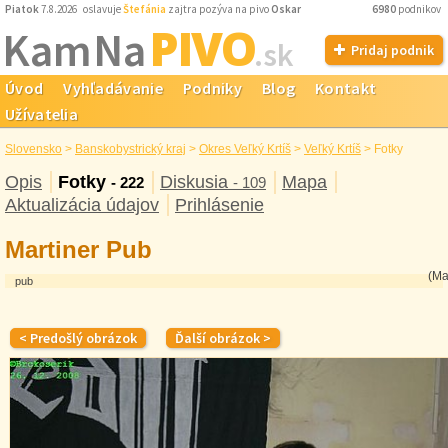
Piatok
7.8.2026 oslavuje
Štefánia
zajtra pozýva na pivo
Oskar
6980
podnikov
PIVO
Kam Na
.sk
Pridaj podnik
Úvod
Vyhľadávanie
Podniky
Blog
Kontakt
Užívatelia
Slovensko
>
Banskobystrický kraj
>
Okres Veľký Krtíš
>
Veľký Krtíš
>
Fotky
Opis
Fotky
Diskusia
Mapa
- 222
- 109
Aktualizácia údajov
Prihlásenie
Martiner Pub
(Ma
pub