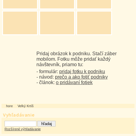
Pridaj obrázok k podniku. Stačí záber
mobilom. Fotku môže pridať každý
návštevník, priamo tu:
- formulár:
pridaj fotku k podniku
- návod:
prečo a ako fotiť podniky
- článok:
o pridávaní fotiek
hore
Veľký Krtíš
Vyhľadávanie
Rozšírené výhľadávanie