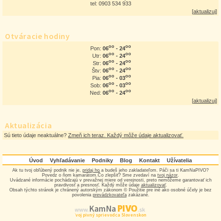
tel: 0903 534 933
[
aktualizuj
]
Otváracie hodiny
oo
oo
06
- 24
Pon:
oo
oo
06
- 24
Utr:
oo
oo
06
- 24
Str:
oo
oo
06
- 24
Štv:
oo
oo
06
- 03
Pia:
oo
oo
06
- 03
Sob:
oo
oo
06
- 24
Ned:
[
aktualizuj
]
Aktualizácia
Sú tieto údaje neaktuálne?
Zmeň ich teraz. Každý môže údaje aktualizovať.
Úvod
Vyhľadávanie
Podniky
Blog
Kontakt
Užívatelia
Ak tu tvoj obľúbený podnik nie je,
pridaj ho
a budeš jeho zakladateľom. Páči sa ti KamNaPIVO?
Povedz o ňom kamarátom.Čo zlepšiť? Sme zvedaví na
tvoj názor
.
Uvádzané informácie pochádzajú v prevažnej miere od verejnosti, preto nemôžeme garantovať ich
pravdivosť a presnosť. Každý môže údaje
aktualizovať
.
Obsah týchto stránok je chránený autorským zákonom © Použitie pre iné ako osobné účely je bez
povolenia
prevádzkovateľa
zakázané.
PIVO
Kam Na
www.
.sk
Tvoj pivný sprievodca Slovenskom