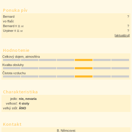
Ponuka pív
Bernard
?
vo fľaši:
Bernard
?
fl 11 st
Urpiner
?
fl 11 st
[
aktualizuj
]
Hodnotenie
Celkový dojem, atmosféra
Kvalita obsluhy
Čistota vzduchu
Charakteristika
jedlo:
nie, nevaria
veľkosť:
4 stoly
veľký stôl:
ÁNO
Kontakt
B. Němcovej