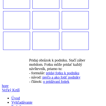
Pridaj obrázok k podniku. Stačí záber
mobilom. Fotku môže pridať každý
návštevník, priamo tu:
- formulár:
pridaj fotku k podniku
- návod:
prečo a ako fotiť podniky
- článok:
o pridávaní fotiek
hore
Veľký Krtíš
Úvod
Vyhľadávanie