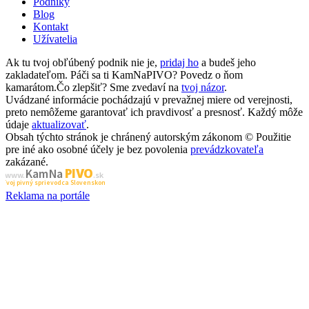
Podniky
Blog
Kontakt
Užívatelia
Ak tu tvoj obľúbený podnik nie je,
pridaj ho
a budeš jeho
zakladateľom. Páči sa ti KamNaPIVO? Povedz o ňom
kamarátom.Čo zlepšiť? Sme zvedaví na
tvoj názor
.
Uvádzané informácie pochádzajú v prevažnej miere od verejnosti,
preto nemôžeme garantovať ich pravdivosť a presnosť. Každý môže
údaje
aktualizovať
.
Obsah týchto stránok je chránený autorským zákonom © Použitie
pre iné ako osobné účely je bez povolenia
prevádzkovateľa
zakázané.
PIVO
Kam Na
www.
.sk
Tvoj pivný sprievodca Slovenskom
Reklama na portále