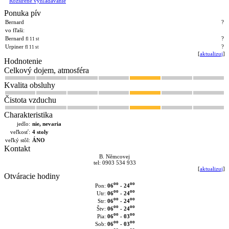
Rozšírené výhľadávanie
Ponuka pív
Bernard
?
vo fľaši:
Bernard
?
fl 11 st
Urpiner
?
fl 11 st
[
aktualizuj
]
Hodnotenie
Celkový dojem, atmosféra
Kvalita obsluhy
Čistota vzduchu
Charakteristika
jedlo:
nie, nevaria
veľkosť:
4 stoly
veľký stôl:
ÁNO
Kontakt
B. Němcovej
tel: 0903 534 933
[
aktualizuj
]
Otváracie hodiny
oo
oo
06
- 24
Pon:
oo
oo
06
- 24
Utr:
oo
oo
06
- 24
Str:
oo
oo
06
- 24
Štv:
oo
oo
06
- 03
Pia:
oo
oo
06
- 03
Sob: