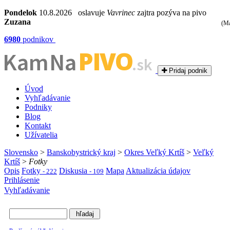
Pondelok
10.8.2026 oslavuje
Vavrinec
zajtra pozýva na pivo
Zuzana
(Ma
6980
podnikov
PIVO
Kam Na
.sk
Pridaj podnik
Úvod
Vyhľadávanie
Podniky
Blog
Kontakt
Užívatelia
Slovensko
>
Banskobystrický kraj
>
Okres Veľký Krtíš
>
Veľký
Krtíš
>
Fotky
Opis
Fotky
Diskusia
Mapa
Aktualizácia údajov
- 222
- 109
Prihlásenie
Vyhľadávanie