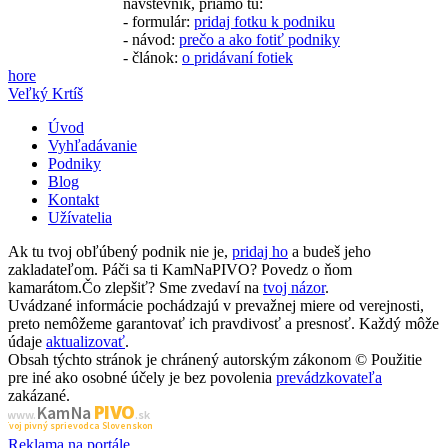
návštevník, priamo tu:
- formulár:
pridaj fotku k podniku
- návod:
prečo a ako fotiť podniky
- článok:
o pridávaní fotiek
hore
Veľký Krtíš
Úvod
Vyhľadávanie
Podniky
Blog
Kontakt
Užívatelia
Ak tu tvoj obľúbený podnik nie je,
pridaj ho
a budeš jeho
zakladateľom. Páči sa ti KamNaPIVO? Povedz o ňom
kamarátom.Čo zlepšiť? Sme zvedaví na
tvoj názor
.
Uvádzané informácie pochádzajú v prevažnej miere od verejnosti,
preto nemôžeme garantovať ich pravdivosť a presnosť. Každý môže
údaje
aktualizovať
.
Obsah týchto stránok je chránený autorským zákonom © Použitie
pre iné ako osobné účely je bez povolenia
prevádzkovateľa
zakázané.
PIVO
Kam Na
www.
.sk
Tvoj pivný sprievodca Slovenskom
Reklama na portále