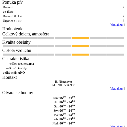
Ponuka pív
Bernard
?
vo fľaši:
Bernard
?
fl 11 st
Urpiner
?
fl 11 st
[
aktualizuj
]
Hodnotenie
Celkový dojem, atmosféra
Kvalita obsluhy
Čistota vzduchu
Charakteristika
jedlo:
nie, nevaria
veľkosť:
4 stoly
veľký stôl:
ÁNO
Kontakt
B. Němcovej
tel: 0903 534 933
[
aktualizuj
]
Otváracie hodiny
oo
oo
06
- 24
Pon:
oo
oo
06
- 24
Utr:
oo
oo
06
- 24
Str:
oo
oo
06
- 24
Štv:
oo
oo
06
- 03
Pia:
oo
oo
06
- 03
Sob:
oo
oo
06
- 24
Ned:
[
aktualizuj
]