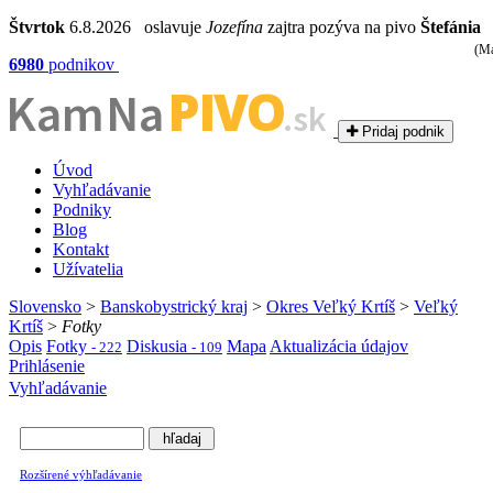
Štvrtok
6.8.2026 oslavuje
Jozefína
zajtra pozýva na pivo
Štefánia
(Ma
6980
podnikov
PIVO
Kam Na
.sk
Pridaj podnik
Úvod
Vyhľadávanie
Podniky
Blog
Kontakt
Užívatelia
Slovensko
>
Banskobystrický kraj
>
Okres Veľký Krtíš
>
Veľký
Krtíš
>
Fotky
Opis
Fotky
Diskusia
Mapa
Aktualizácia údajov
- 222
- 109
Prihlásenie
Vyhľadávanie
Rozšírené výhľadávanie