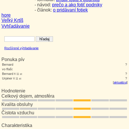
- návod:
prečo a ako fotiť podniky
- článok:
o pridávaní fotiek
hore
Veľký Krtíš
Vyhľadávanie
Rozšírené výhľadávanie
Ponuka pív
Bernard
?
vo fľaši:
Bernard
?
fl 11 st
Urpiner
?
fl 11 st
[
aktualizuj
]
Hodnotenie
Celkový dojem, atmosféra
Kvalita obsluhy
Čistota vzduchu
Charakteristika