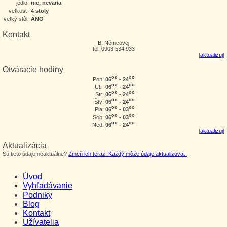
jedlo:
nie, nevaria
veľkosť:
4 stoly
veľký stôl:
ÁNO
Kontakt
B. Němcovej
tel: 0903 534 933
[
aktualizuj
]
Otváracie hodiny
oo
oo
06
- 24
Pon:
oo
oo
06
- 24
Utr:
oo
oo
06
- 24
Str:
oo
oo
06
- 24
Štv:
oo
oo
06
- 03
Pia:
oo
oo
06
- 03
Sob:
oo
oo
06
- 24
Ned:
[
aktualizuj
]
Aktualizácia
Sú tieto údaje neaktuálne?
Zmeň ich teraz. Každý môže údaje aktualizovať.
Úvod
Vyhľadávanie
Podniky
Blog
Kontakt
Užívatelia