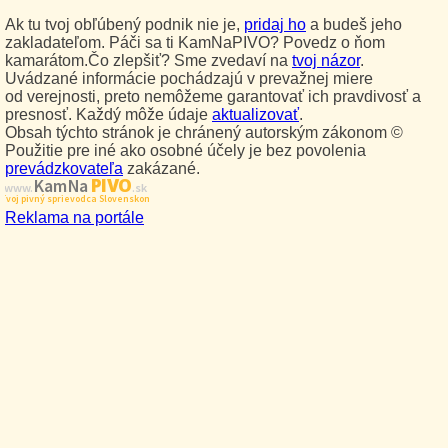
Ak tu tvoj obľúbený podnik nie je,
pridaj ho
a budeš jeho
zakladateľom. Páči sa ti KamNaPIVO? Povedz o ňom
kamarátom.Čo zlepšiť? Sme zvedaví na
tvoj názor
.
Uvádzané informácie pochádzajú v prevažnej miere
od verejnosti, preto nemôžeme garantovať ich pravdivosť a
presnosť. Každý môže údaje
aktualizovať
.
Obsah týchto stránok je chránený autorským zákonom ©
Použitie pre iné ako osobné účely je bez povolenia
prevádzkovateľa
zakázané.
PIVO
Kam Na
www.
.sk
Tvoj pivný sprievodca Slovenskom
Reklama na portále