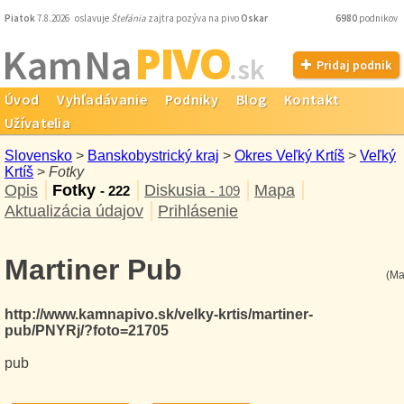
Piatok
7.8.2026 oslavuje
Štefánia
zajtra pozýva na pivo
Oskar
6980
podnikov
PIVO
Kam Na
.sk
Pridaj podnik
Úvod
Vyhľadávanie
Podniky
Blog
Kontakt
Užívatelia
Slovensko
>
Banskobystrický kraj
>
Okres Veľký Krtíš
>
Veľký
Krtíš
>
Fotky
Opis
Fotky
Diskusia
Mapa
- 222
- 109
Aktualizácia údajov
Prihlásenie
Martiner Pub
(Ma
http://www.kamnapivo.sk/velky-krtis/martiner-
pub/PNYRj/?foto=21705
pub